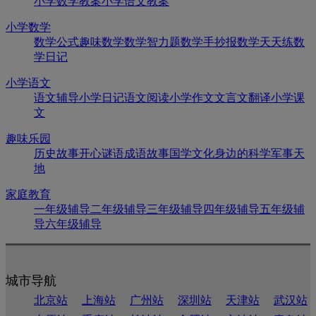
小学数学教案
小学语文教案
小学数学
数学公式
趣味数学
数学智力题
数学手抄报
数学天天练
数
学日记
小学语文
语文辅导
小学日记
语文阅读
小学作文
文言文翻译
小学课
文
趣味乐园
历史故事
开心谜语
成语故事
国学文化
身边的科学
军事天
地
家庭教育
一年级辅导
二年级辅导
三年级辅导
四年级辅导
五年级辅
导
六年级辅导
城市导航
北京站
上海站
广州站
深圳站
天津站
武汉站