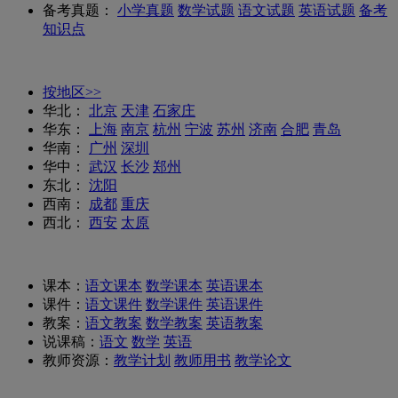
备考真题：
小学真题
数学试题
语文试题
英语试题
备考
知识点
按地区>>
华北：
北京
天津
石家庄
华东：
上海
南京
杭州
宁波
苏州
济南
合肥
青岛
华南：
广州
深圳
华中：
武汉
长沙
郑州
东北：
沈阳
西南：
成都
重庆
西北：
西安
太原
课本：
语文课本
数学课本
英语课本
课件：
语文课件
数学课件
英语课件
教案：
语文教案
数学教案
英语教案
说课稿：
语文
数学
英语
教师资源：
教学计划
教师用书
教学论文