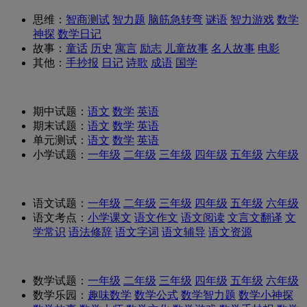
思维：
智商测试
智力题
脑筋急转弯
谜语
智力游戏
数学
神探
数学日记
故事：
童话
历史
寓言
励志
儿童故事
名人故事
电影
其他：
手抄报
日记
诗歌
成语
国学
期中试题：
语文
数学
英语
期末试题：
语文
数学
英语
单元测试：
语文
数学
英语
小学试题：
一年级
二年级
三年级
四年级
五年级
六年级
语文试题：
一年级
二年级
三年级
四年级
五年级
六年级
语文考点：
小学课文
语文作文
语文阅读
文言文翻译
文
学常识
语法修辞
语文字词
语文辅导
语文资源
数学试题：
一年级
二年级
三年级
四年级
五年级
六年级
数学乐园：
趣味数学
数学公式
数学智力题
数学小神探