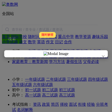
全国站
随时解答
首页
国际学校
随时问
小学新闻
重点中学
教学资源
趣味乐园
搜索
小学试题
语文
数学
英语
作文
日记
合作
年级：
一年级
二年级
三年级
四年级
五年级
六年级
×
学科：
小学数学
小学语文
小学英语
小学作文
小学日记
家庭教育：
教育新闻
学习方法
暑假生活
父母必读
小学：
一年级试题
二年级试题
三年级试题
四年级试题
五年级试题
六年级试题
初中：
初一试题
初二试题
初三试题
高中：
高一试题
高二试题
高三试题
考试指南：
资讯
政策
简历
择校
面试
衔接
经验
分班考
试
名词解释