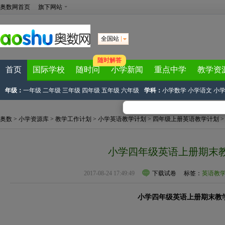
奥数网首页
旗下网站
全国站
随时解答
首页
国际学校
随时问
小学新闻
重点中学
教学资
年级：
一年级
二年级
三年级
四年级
五年级
六年级
学科：
小学数学
小学语文
小
奥数
>
小学资源库
>
教学工作计划
>
小学英语教学计划
>
四年级上册英语教学计划
>
小学四年级英语上册期末
2017-08-24 17:49:49
下载试卷
标签：
英语教
小学四年级英语上册期末教