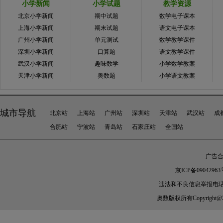
小学新闻
小学试题
教学资源
北京小学新闻
期中试题
数学电子课本
上海小学新闻
期末试题
语文电子课本
广州小学新闻
单元测试
数学教学课件
深圳小学新闻
口算题
语文教学课件
武汉小学新闻
趣味数学
小学数学教案
天津小学新闻
奥数题
小学语文教案
城市导航
北京站
上海站
广州站
深圳站
天津站
武汉站
成
合肥站
宁波站
青岛站
石家庄站
全国站
广告合作
京ICP备09042963
违法和不良信息举报电话：010-
奥数
版权所有Copyright@2005