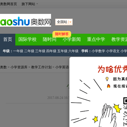
奥数网首页
旗下网站
全国站
随时解答
首页
国际学校
随时问
小学新闻
重点中学
教学资
年级：
一年级
二年级
三年级
四年级
五年级
六年级
学科：
小学数学
小学语文
小
奥数
>
小学资源库
>
教学工作计划
>
小学英语教学计划
>
六年级下册英语教学计划
>
小学六年级下册英语教
2017-08-24 16:54:24
下载试卷
标签：
英语教
小学六年级下册英语教学