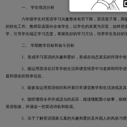
一、 学生情况分析
六年级学生对英语学习兴趣整体有所下降，英语底子薄，两极
的转化工作。教师应该面向全体学生，以学生的发展为宗旨，始终把
学，引导学生端正学习态度，掌握良好的学习方法，培养学生良好的
二、 学期教学目标和奋斗目标
1、
形成学习英语的兴趣和爱好，形成在动态真实的环境中使
2、
能运用英语在日常学校生活和课堂情景中与老师和同学进
庭和朋友的简单信息。
3、
能参加运用英语组织和开展日常课堂教学和生活游戏及其
4、
能听懂指令并作成适当的反应，能读懂配图小故事，能根
英语歌曲，并诵读一些英语诗歌和歌谣。
5、
乐于了解英语国家儿童的兴趣和爱好及外国人的风俗习惯