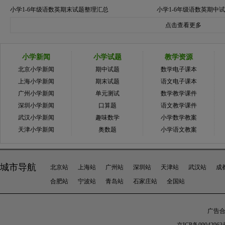
小学1-6年级语数英期末试题整理汇总
小学1-6年级语数英期中
点击查看更多
小学新闻
小学试题
教学资源
北京小学新闻
期中试题
数学电子课本
上海小学新闻
期末试题
语文电子课本
广州小学新闻
单元测试
数学教学课件
深圳小学新闻
口算题
语文教学课件
武汉小学新闻
趣味数学
小学数学教案
天津小学新闻
奥数题
小学语文教案
城市导航
北京站
上海站
广州站
深圳站
天津站
武汉站
成
合肥站
宁波站
青岛站
石家庄站
全国站
广告合作