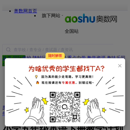
奥数网首页
旗下网站
全国站
随时解答
首页
国际学校
随时问
小学新闻
重点中学
教学资源
趣味乐园
搜索
×
小学试题
语文
数学
英语
作文
日记
合作
年级：
一年级
二年级
三年级
四年级
五年级
六年级
学科：
小学数学
小学语文
小学英语
小学作文
小学日记
家庭教育：
教育新闻
学习方法
暑假生活
父母必读
奥数
>
小学资源库
>
教学工作计划
>
小学英语教学计划
>
五
年级下册英语教学计划
> 正文
小学五年级英语下册教学计划