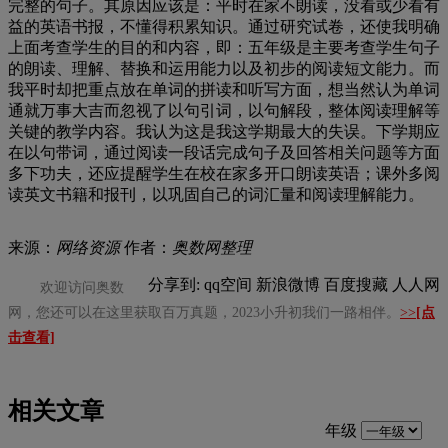
完整的句子。其原因应该是：平时在家不朗读，没看或少看有
益的英语书报，不懂得积累知识。通过研究试卷，还使我明确
上面考查学生的目的和内容，即：五年级是主要考查学生句子
的朗读、理解、替换和运用能力以及初步的阅读短文能力。而
我平时却把重点放在单词的拼读和听写方面，想当然认为单词
通就万事大吉而忽视了以句引词，以句解段，整体阅读理解等
关键的教学内容。我认为这是我这学期最大的失误。下学期应
在以句带词，通过阅读一段话完成句子及回答相关问题等方面
多下功夫，还应提醒学生在校在家多开口朗读英语；课外多阅
读英文书籍和报刊，以巩固自己的词汇量和阅读理解能力。
来源：
网络资源
作者：
奥数网整理
分享到:
qq空间
新浪微博
百度搜藏
人人网
欢迎访问奥数
网，您还可以在这里获取百万真题，2023小升初我们一路相伴。
>>
[点
击查看]
相关文章
年级