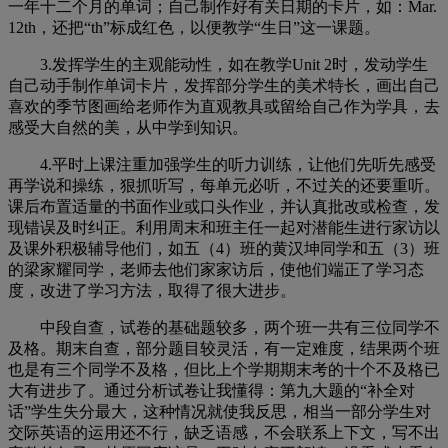
一年十二个月的单词；自己制作好有关日期的卡片，如：Mar.
12th，还把“th”标成红色，以便教学“生日”这一课题。
3.
发挥学生的主观能动性，如在教学Unit 2时，发动学生
自己动手制作单词卡片，发挥部分学生的美术特长，画出自己
喜欢的季节图画给老师作为直观教具或留给自己作为学具，去
感受大自然的美，从中学到知识。
4.
平时上课注重加强学生的听力训练，让他们先听先感受
再学说和操练，狠抓听写，每单元必听，不过关的还要重听。
课后布置适量的书面作业或口头作业，并认真批改或检查，发
现错误及时纠正。利用周末和班主任一起对潜能生进行家访以
及课外积极辅导他们，如五（4）班的黄汉坤同学和五（3）班
的梁家耀同学，老师去他们家家访后，使他们端正了学习态
度，改进了学习方法，取得了很大进步。
中段自查，试卷的基础题较多，两个班一共有三位同学不
及格。期末自查，部分题目较灵活，有一定难度，结果两个班
也是有三个同学不及格，但比上个学期期末考的十个不及格已
大有进步了。通过分析试卷让我懂得：第九大题的“补全对
话”学生失分最大，这种情况就使我反思，相当一部分学生对
交际英语的运用还不行，缺乏语感，不会联系上下文，写不出