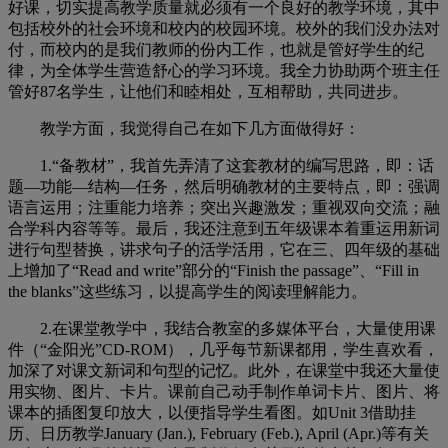
好课，切实提高教学质量就必须有一个良好的教学环境，其中
包括校外的社会环境和校内的校园环境。校外的我们没办法对
付，而校内的是我们教师的份内工作，也就是管好学生的纪
律，为全体学生营造舒心的学习环境。我全力协助两个班主任
管好87名学生，让他们和睦相处，互相帮助，共同进步。
教学方面，我觉得自己在如下几方面做得好：
1.
“备教材”，我首先弄清了这套教材的编写思路，即：话
题—功能—结构—任务，然后明确教材的主要特点，即：强调
语言运用；注重能力培养；突出兴趣激发；重视双向交流；融
合学科内容等等。最后，我还注意到五年级课本着重运用新词
进行句型替换，讲求句子的活学活用，它在三、四年级的基础
上增加了“Read and write”部分的“Finish the passage”、“Fill in
the blanks”这些练习，以提高学生的阅读理解能力。
2.
在课堂教学中，我结合教室的多媒体平台，大量使用课
件（“金阳光”CD-ROM），几乎每节新课都用，学生喜欢看，
加深了对课文新词和句型的记忆。此外，在课堂中我还大量使
用实物、图片、卡片。课前自己动手制作单词卡片、图片、将
课本的插图复印放大，以便指导学生看图。如Unit 3借助挂
历、日历教学January (Jan.), February (Feb.), April (Apr.)等有关