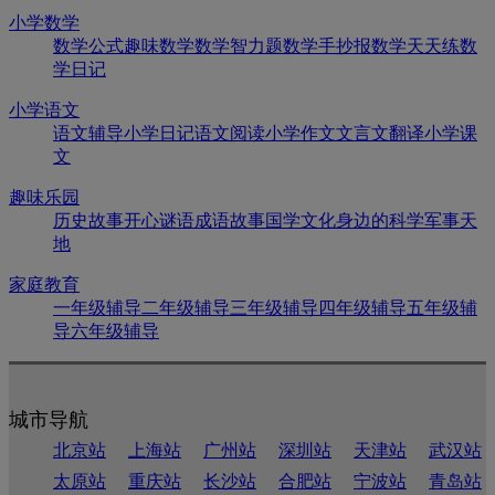
小学数学
数学公式
趣味数学
数学智力题
数学手抄报
数学天天练
数
学日记
小学语文
语文辅导
小学日记
语文阅读
小学作文
文言文翻译
小学课
文
趣味乐园
历史故事
开心谜语
成语故事
国学文化
身边的科学
军事天
地
家庭教育
一年级辅导
二年级辅导
三年级辅导
四年级辅导
五年级辅
导
六年级辅导
城市导航
北京站
上海站
广州站
深圳站
天津站
武汉站
太原站
重庆站
长沙站
合肥站
宁波站
青岛站