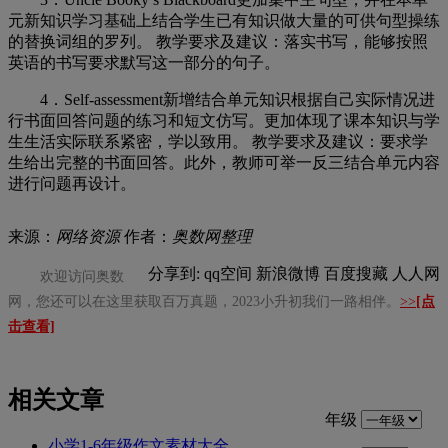
元新知识学习基础上结合学生已有知识做大量的可供句型操练
的替换词组的罗列。 教学要求及建议：落实书写，能够按照
英语的书写要求默写这一部分的句子。
4．
Self-assessment新增结合单元知识根据自己实际情况进
行书面回答问题的练习和短文仿写。更加体现了课本知识与学
生生活实际联系紧密，学以致用。 教学要求及建议：要求学
生给出完整的书面回答。此外，教师可举一反三结合单元内容
进行问题再设计。
来源：
网络资源
作者：
奥数网整理
分享到:
qq空间
新浪微博
百度搜藏
人人网
欢迎访问奥数
网，您还可以在这里获取百万真题，2023小升初我们一路相伴。
>>
[点
击查看]
相关文章
年级
小学1-6年级作文素材大全