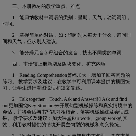
三、本册教材的教学重点、难点
1．
能归纳教材中词语的类别：星期，天气，动词词组，
时间。
2．
掌握简单的对话，如：询问别人每天干什么，询问时
间和天气，征求别人建议。
3．
能分辨元音字母组合的发音，找出不同类的单词。
四 、本册较上册新增及版块变化、扩充内容
1．
Reading Comprehension篇幅加大；增加了回答问题的
练习。 教学要求及建议：在教学中可利用课本提供的插图练
习，让学生进行看图说话和短文复述。
2．
Talk together，Touch, Ask and Answer和 Ask and find
out更加围绕Key Structure来开展句型机械操练和真实情境中的
会话，并将会话与书写练习相结合，落实机械操练及会话成
果。 教学要求及建议：加大课堂Pair work、group work的实
效，利用教材提供的情境开展主句型的机械和意义操练。
3．
Uncle Booky’s Blackboard更加集中主句型，并在本单