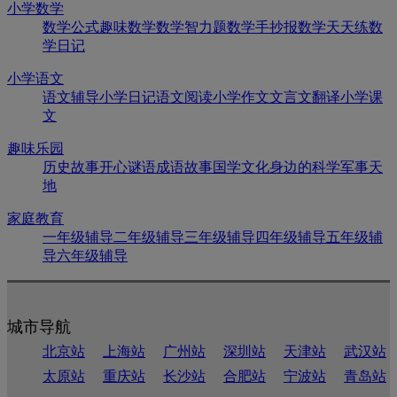
小学数学
数学公式
趣味数学
数学智力题
数学手抄报
数学天天练
数
学日记
小学语文
语文辅导
小学日记
语文阅读
小学作文
文言文翻译
小学课
文
趣味乐园
历史故事
开心谜语
成语故事
国学文化
身边的科学
军事天
地
家庭教育
一年级辅导
二年级辅导
三年级辅导
四年级辅导
五年级辅
导
六年级辅导
城市导航
北京站
上海站
广州站
深圳站
天津站
武汉站
太原站
重庆站
长沙站
合肥站
宁波站
青岛站