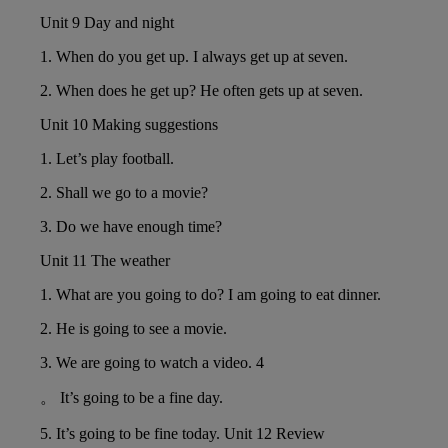
Unit 9 Day and night
1.
When do you get up. I always get up at seven.
2.
When does he get up? He often gets up at seven.
Unit 10 Making suggestions
1.
Let’s play football.
2.
Shall we go to a movie?
3.
Do we have enough time?
Unit 11 The weather
1.
What are you going to do? I am going to eat dinner.
2.
He is going to see a movie.
3.
We are going to watch a video. 4
。 It’s going to be a fine day.
5.
It’s going to be fine today. Unit 12 Review