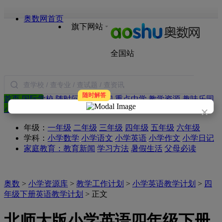
奥数网首页
旗下网站
全国站
随时解答
首页
国际学校
随时问
小学新闻
重点中学
教学资源
趣味乐园
搜索
×
小学试题
语文
数学
英语
作文
日记
合作
年级：
一年级
二年级
三年级
四年级
五年级
六年级
学科：
小学数学
小学语文
小学英语
小学作文
小学日记
家庭教育：
教育新闻
学习方法
暑假生活
父母必读
奥数
>
小学资源库
>
教学工作计划
>
小学英语教学计划
>
四
年级下册英语教学计划
> 正文
北师大版小学英语四年级下册