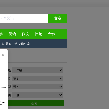
搜索
学
英语
作文
日记
合作
方法
暑假生活
父母必读
×
年级
科目
类型
分类
搜索