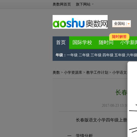
奥数网首页
旗下网站
全国站
随时解答
首页
国际学校
随时问
小学新
年级：
一年级
二年级
三年级
四年级
五年级
六年
奥数
>
小学资源库
>
教学工作计划
>
小学语文教学
长春版
2017-08-23 13:16:58
长春版语文小学四年级上册教学
一、学情分析