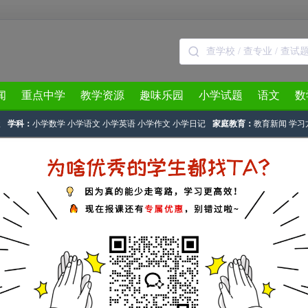
闻
重点中学
教学资源
趣味乐园
小学试题
语文
数
级
学科：
小学数学
小学语文
小学英语
小学作文
小学日记
家庭教育：
教育新闻
学习
计划
>
四年级上册语文教学计划
> 正文
语文小学四年级上册教学计划
下载试卷
标签：
长春版语文
四年级上册
教学计划
计划