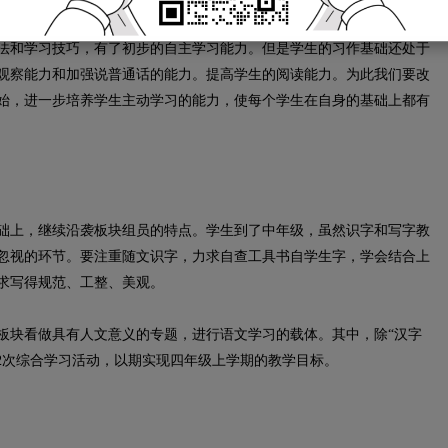
和学习技巧，有了初步的自主学习能力。但是学生的习作基础还处于
观察能力和加强说普通话的能力。提高学生的阅读能力。为此我们要改
始，进一步培养学生主动学习的能力，使每个学生在自身的基础上都有
上，继续沿袭板块组员的特点。学生到了中年级，虽然识字和写字教
忽视的环节。要注重随文识字，力求自查工具书自学生字，学会结合上
求写得规范、工整、美观。
块看做具有人文意义的专题，进行语文学习的载体。其中，除“汉字
，2次综合学习活动，以期实现四年级上学期的教学目标。