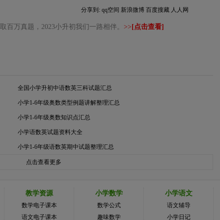
分享到:
qq空间
新浪微博
百度搜藏
人人网
取百万真题，2023小升初我们一路相伴。
>>
[点击查看]
全国小学升初中语数英三科试题汇总
小学1-6年级奥数类型例题讲解整理汇总
小学1-6年级奥数知识点汇总
小学语数英试题资料大全
小学1-6年级语数英期中试题整理汇总
点击查看更多
教学资源
小学数学
小学语文
数学电子课本
数学公式
语文辅导
语文电子课本
趣味数学
小学日记