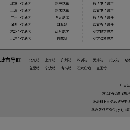
北京小学新闻
期中试题
数学电子课本
上海小学新闻
期末试题
语文电子课本
广州小学新闻
单元测试
数学教学课件
深圳小学新闻
口算题
语文教学课件
武汉小学新闻
趣味数学
小学数学教案
天津小学新闻
奥数题
小学语文教案
城市导航
北京站
上海站
广州站
深圳站
天津站
武汉站
成
合肥站
宁波站
青岛站
石家庄站
全国站
广告合作
京ICP备09042963
违法和不良信息举报电话：010-
奥数
版权所有Copyright@2005