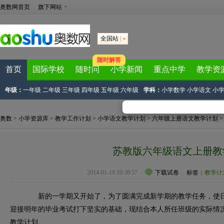
奥数网首页
旗下网站
全国站
随时解答
首页
国际学校
随时问
小学新闻
重点中学
教学资
年级：
一年级
二年级
三年级
四年级
五年级
六年级
学科：
小学数学
小学语文
小
奥数
>
小学资源库
>
教学工作计划
>
小学语文教学计划
>
六年级上册语文教学计划
>
苏教版六年级语文上册教
2014-01-16 10:30:57
下载试卷
标签：
教学计
新的一学期又开始了，为了圆满完成新学期的教学任务，使日
迎接明年的毕业考试打下坚实的基础，现结合本人所任班级的实际情
教学计划。