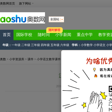
奥数网首页
旗下网站
全国站
随时解答
首页
国际学校
随时问
小学新闻
重点中学
教学资
年级：
一年级
二年级
三年级
四年级
五年级
六年级
学科：
小学数学
小学语文
小
奥数
>
小学资源库
>
课件
>
小学语文教学课件
>
一年级语文上册课件
> 正文
汉语拼音字母表及读法
2010-10-12 15:14:10
下载试卷
标签