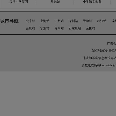
天津小学新闻
奥数题
小学语文教案
城市导航
北京站
上海站
广州站
深圳站
天津站
武汉站
成
合肥站
宁波站
青岛站
石家庄站
全国站
广告合作
京ICP备09042963
违法和不良信息举报电话：010-
奥数
版权所有Copyright@2005