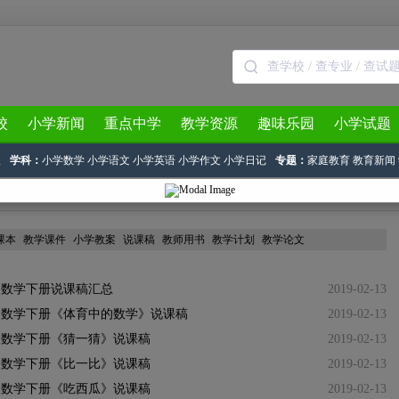
校
小学新闻
重点中学
教学资源
趣味乐园
小学试题
级
学科：
小学数学
小学语文
小学英语
小学作文
小学日记
专题：
家庭教育
教育新闻
年级下册数学说课稿
课本
|
教学课件
|
小学教案
|
说课稿
|
教师用书
|
教学计划
|
教学论文
级数学下册说课稿汇总
2019-02-13
级数学下册《体育中的数学》说课稿
2019-02-13
级数学下册《猜一猜》说课稿
2019-02-13
级数学下册《比一比》说课稿
2019-02-13
级数学下册《吃西瓜》说课稿
2019-02-13