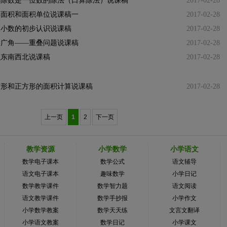
学除数是一位数的除法（口算除法）说课稿
2017-02-28
学面积和面积单位说课稿一
2017-02-28
级小数的初步认识说课稿
2017-02-28
学广角——重叠问题说课稿
2017-02-28
识东南西北说课稿
2017-02-28
方形和正方形的面积计算说课稿
2017-02-28
上一页
1
2
下一页
教学资源
小学数学
小学语文
数学电子课本
数学公式
语文辅导
语文电子课本
趣味数学
小学日记
数学教学课件
数学智力题
语文阅读
语文教学课件
数学手抄报
小学作文
小学数学教案
数学天天练
文言文翻译
小学语文教案
数学日记
小学课文