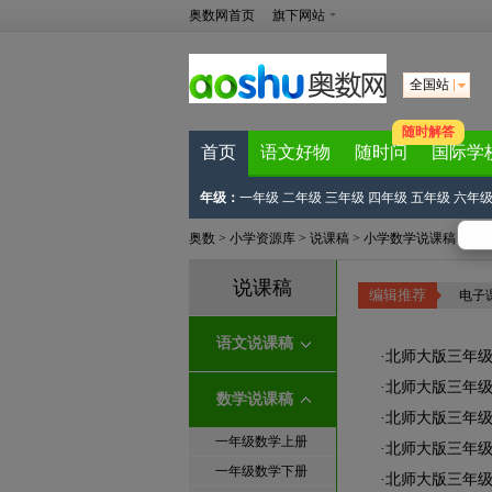
奥数网首页
旗下网站
全国站
随时解答
首页
语文好物
随时问
国际学
年级：
一年级
二年级
三年级
四年级
五年级
六年
奥数
>
小学资源库
>
说课稿
>
小学数学说课稿
>
三
说课稿
编辑推荐
电子
语文说课稿
·
北师大版三年
·
北师大版三年
数学说课稿
·
北师大版三年
一年级数学上册
·
北师大版三年
一年级数学下册
·
北师大版三年