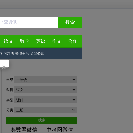
搜索
语文
数学
英语
作文
合作
学习方法
暑假生活
父母必读
×
年级
科目
类型
分类
搜索
奥数网微信
中考网微信