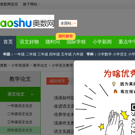
奥数网首页
旗下网站
全国站
随时解答
首页
语文好物
随时问
国际学校
小学新闻
重点中
年级：
一年级
二年级
三年级
四年级
五年级
六年级
学科：
小学数学
小学语文
小
奥数
>
小学资源库
>
教学论文
>
小学语文教学论文
>
四年级语文教学论文
教学论文
编辑推荐
电子课本
|
教学课件
|
小学教案
|
说课
语文论文
·
浅谈如何提高四年级学生朗读
一年级语文论文
·
改进语文课堂教学方式，提高教学质量
二年级语文论文
·
培养学生有效利用资源的习惯
三年级语文论文
·
浅谈作文教学中学生的个性培养
四年级语文论文
·
语文实践活动的尝试与反思