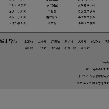
广州小学新闻
单元测试
数学教学课件
深圳小学新闻
口算题
语文教学课件
武汉小学新闻
趣味数学
小学数学教案
天津小学新闻
奥数题
小学语文教案
城市导航
北京站
上海站
广州站
深圳站
天津站
武汉站
成
合肥站
宁波站
青岛站
石家庄站
全国站
广告合作
京ICP备09042963
违法和不良信息举报电话：010-
奥数
版权所有Copyright@2005