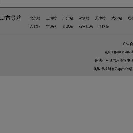
城市导航
北京站
上海站
广州站
深圳站
天津站
武汉站
成
合肥站
宁波站
青岛站
石家庄站
全国站
广告合作
京ICP备09042963
违法和不良信息举报电话：010-
奥数
版权所有Copyright@2005