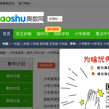
奥数网首页
旗下网站
全国站
随时解答
首页
语文好物
随时问
国际学校
小学新闻
重点中
年级：
一年级
二年级
三年级
四年级
五年级
六年级
学科：
小学数学
小学语文
小
奥数
>
小学资源库
>
教学工作计划
>
小学英语教学计划
>
六年级下册英语教学计划
教学计划
编辑推荐
电子课本
|
教学课件
|
小学教案
|
说课
语文计划
·
六年级英语下册教学计划总结
·
小学六年级下册英语教学计划
数学计划
·
小学英语六年级下册教学计划总结
·
新标准英语六年级第二学期教学计划
英语计划
·
2016学年六年级下册英语教学计划