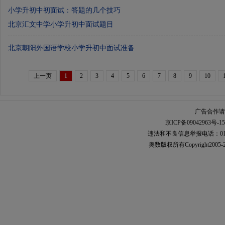
小学升初中初面试：答题的几个技巧
北京汇文中学小学升初中面试题目
北京朝阳外国语学校小学升初中面试准备
上一页
1
2
3
4
5
6
7
8
9
10
广告合作请加
京ICP备09042963号-15
违法和不良信息举报电话：010-567
奥数
版权所有Copyright2005-2021