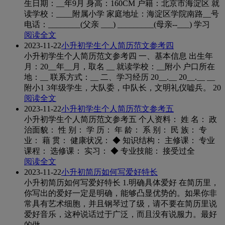
生日期：__年9月 身高：160CM 户籍：北京市海淀区 就
读学校：____附属小学 家庭地址：海淀区学院南路__号
电话：________(父亲 ___) _________(母亲--___) 学习
阅读全文
2023-11-22
小升初学生个人简历范文参考四
小升初学生个人简历范文参考四 一、基本信息 出生年
月：20__年__月，取名 __ 就读学校：__附小 户口所在
地：__ 联系方式：__ 二、学习经历 20__.__ 20__.__ __
附小1 3年级学生，大队委，中队长，文明礼仪嘘兵。 20
阅读全文
2023-11-22
小升初学生个人简历范文参考五
小升初学生个人简历范文参考五 个人资料： 姓 名： 政
治面貌： 性 别： 学 历： 年 龄： 系 别： 民 族： 专
业： 藉 贯： 健康状况： ◆ 知识结构： 主修课： 专业
课程： 选修课： 实习： ◆ 专业技能： 接受过全
阅读全文
2023-11-22
小升初简历如何写爱好特长
小升初简历如何写爱好特长 1.明确具体爱好 在简历里，
你写出的爱好一定是明确，能够凸显优势的。如果你非
常具有艺术细胞，并且钢琴过了级，请不要在简历里说
爱好音乐，这种说话过于广泛，而且没有说服力。最好
的做