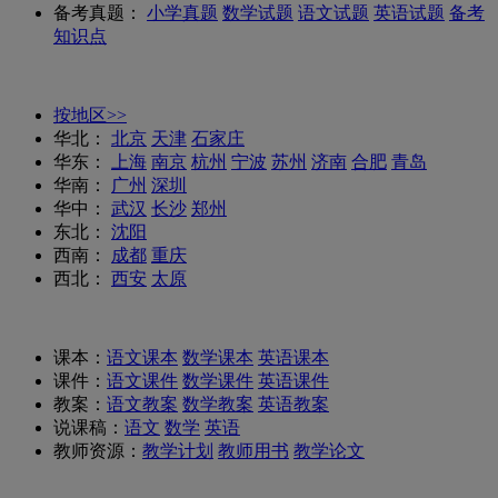
备考真题：
小学真题
数学试题
语文试题
英语试题
备考
知识点
按地区>>
华北：
北京
天津
石家庄
华东：
上海
南京
杭州
宁波
苏州
济南
合肥
青岛
华南：
广州
深圳
华中：
武汉
长沙
郑州
东北：
沈阳
西南：
成都
重庆
西北：
西安
太原
课本：
语文课本
数学课本
英语课本
课件：
语文课件
数学课件
英语课件
教案：
语文教案
数学教案
英语教案
说课稿：
语文
数学
英语
教师资源：
教学计划
教师用书
教学论文