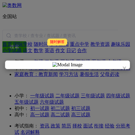
全国站
随时解答
首页
国际学校
随时问
小学新闻
重点中学
教学资源
趣味乐园
搜索
小学试题
语文
数学
英语
作文
日记
合作
年级：
一年级
二年级
三年级
四年级
五年级
六年级
×
学科：
小学数学
小学语文
小学英语
小学作文
小学日记
家庭教育：
教育新闻
学习方法
暑假生活
父母必读
小学：
一年级试题
二年级试题
三年级试题
四年级试题
五年级试题
六年级试题
初中：
初一试题
初二试题
初三试题
高中：
高一试题
高二试题
高三试题
考试指南：
资讯
政策
简历
择校
面试
衔接
经验
分班考
试
名词解释