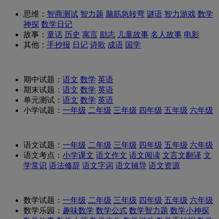
思维：
智商测试
智力题
脑筋急转弯
谜语
智力游戏
数学
神探
数学日记
故事：
童话
历史
寓言
励志
儿童故事
名人故事
电影
其他：
手抄报
日记
诗歌
成语
国学
期中试题：
语文
数学
英语
期末试题：
语文
数学
英语
单元测试：
语文
数学
英语
小学试题：
一年级
二年级
三年级
四年级
五年级
六年级
语文试题：
一年级
二年级
三年级
四年级
五年级
六年级
语文考点：
小学课文
语文作文
语文阅读
文言文翻译
文
学常识
语法修辞
语文字词
语文辅导
语文资源
数学试题：
一年级
二年级
三年级
四年级
五年级
六年级
数学乐园：
趣味数学
数学公式
数学智力题
数学小神探