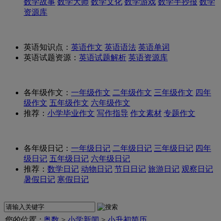
数学故事
数学大师
数学文化
数学游戏
数学手抄报
数学
资源库
英语知识点：
英语作文
英语语法
英语单词
英语试题资源：
英语试题解析
英语资源库
各年级作文：
一年级作文
二年级作文
三年级作文
四年
级作文
五年级作文
六年级作文
推荐：
小学毕业作文
写作指导
作文素材
专题作文
各年级日记：
一年级日记
二年级日记
三年级日记
四年
级日记
五年级日记
六年级日记
推荐：
数学日记
动物日记
节日日记
旅游日记
观察日记
暑假日记
寒假日记
您的位置：
奥数
>
小学新闻
>
小升初简历