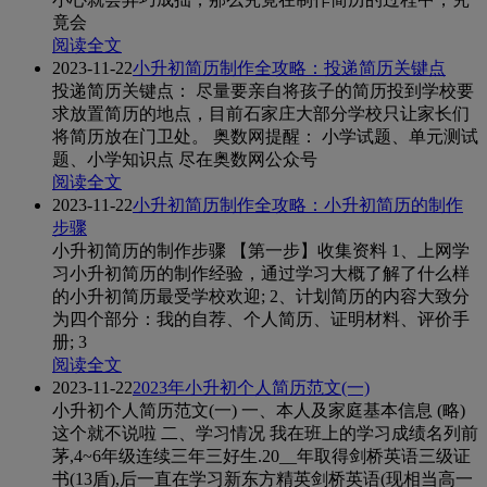
竟会
阅读全文
2023-11-22
小升初简历制作全攻略：投递简历关键点
投递简历关键点： 尽量要亲自将孩子的简历投到学校要
求放置简历的地点，目前石家庄大部分学校只让家长们
将简历放在门卫处。 奥数网提醒： 小学试题、单元测试
题、小学知识点 尽在奥数网公众号
阅读全文
2023-11-22
小升初简历制作全攻略：小升初简历的制作
步骤
小升初简历的制作步骤 【第一步】收集资料 1、上网学
习小升初简历的制作经验，通过学习大概了解了什么样
的小升初简历最受学校欢迎; 2、计划简历的内容大致分
为四个部分：我的自荐、个人简历、证明材料、评价手
册; 3
阅读全文
2023-11-22
2023年小升初个人简历范文(一)
小升初个人简历范文(一) 一、本人及家庭基本信息 (略)
这个就不说啦 二、学习情况 我在班上的学习成绩名列前
茅,4~6年级连续三年三好生.20__年取得剑桥英语三级证
书(13盾),后一直在学习新东方精英剑桥英语(现相当高一