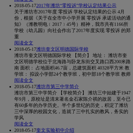
2018-05-17
2017年潍坊“零投诉”学校认定结果公示
关于潍坊市2017年度 零投诉 学校认定结果的公示 4月
份，根据《关于在全市中小学开展 零投诉 承诺活动的通
知》（潍教明电﹝2017﹞45号）精神，我市共有1166所
学校（幼儿园）向社会作出了2017年度实现 零投诉 的郑
重
阅读全文
2018-05-17
潍坊奎文区明德国际学校
潍坊市奎文区明德国际学校 【简介】 地址： 潍坊市奎
文区明德学校位于北海路与卧龙东街交叉路口西200米路
南 面积： 占地面积46.7亩，总建筑面积 40328平方米 教
学班： 拟设小学部24个教学班，初中部18个教学班 教师
阅读全文
2018-05-17
潍坊市第三中学简介
潍坊市第三中学简介 【学校简介】 潍坊三中始建于1947
年9月，原校址是清末著名金石家陈介祺的故居，至今已
有60多年的办学历史。半个多世纪的历史，积淀了潍坊
三中深厚的校园文化，造就了三中扎实的教风，务实的
学风
阅读全文
2018-05-17
奎文实验初中介绍