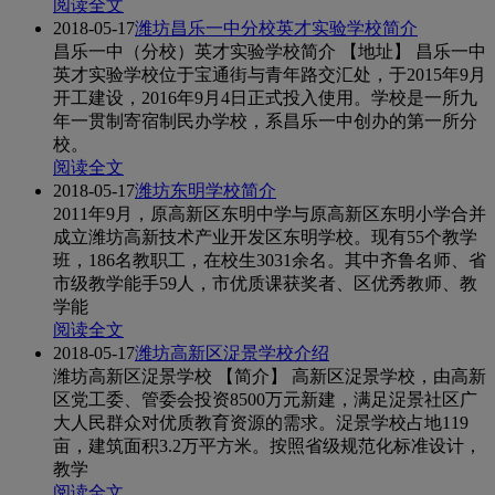
阅读全文
2018-05-17
潍坊昌乐一中分校英才实验学校简介
昌乐一中（分校）英才实验学校简介 【地址】 昌乐一中
英才实验学校位于宝通街与青年路交汇处，于2015年9月
开工建设，2016年9月4日正式投入使用。学校是一所九
年一贯制寄宿制民办学校，系昌乐一中创办的第一所分
校。
阅读全文
2018-05-17
潍坊东明学校简介
2011年9月，原高新区东明中学与原高新区东明小学合并
成立潍坊高新技术产业开发区东明学校。现有55个教学
班，186名教职工，在校生3031余名。其中齐鲁名师、省
市级教学能手59人，市优质课获奖者、区优秀教师、教
学能
阅读全文
2018-05-17
潍坊高新区浞景学校介绍
潍坊高新区浞景学校 【简介】 高新区浞景学校，由高新
区党工委、管委会投资8500万元新建，满足浞景社区广
大人民群众对优质教育资源的需求。浞景学校占地119
亩，建筑面积3.2万平方米。按照省级规范化标准设计，
教学
阅读全文