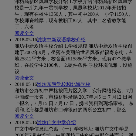
潍坊高新区凤凰学校介绍 1.学校介绍 潍坊高新区凤凰学
校是一所九年一贯制学校，凤凰学校从2012年开始招
生，现有在校生1350人，其中初中200人，小学1150人。
学校师资雄厚，现有教职工82人，其中二名省教学能
手，六名
阅读全文
2018-05-16
潍坊中新双语学校介绍
潍坊中新双语学校介绍 1.学校规模 潍坊中新双语学校创
建于2002年9月，坐落在美丽的世界风筝都福寿东街，占
地25812平方米，校舍面积15886平方米。现有47个教学
班，在校学生2100名。 2.硬件条件 学校环境优雅，设施
设
阅读全文
2018-05-16
潍坊东明学校和北海学校
潍坊市公办初中严格按照片区入学，实行网络报名。7月
中旬统一报名，审核材料录龋 2017年月5 日 7 月12 日网
上报名，7 月15 日 7 月17 日，携带资料到现场审核。 东
明和北海都是潍坊市口碑很好的两所公立初中，那么
阅读全文
2018-05-16
潍坊广文中学介绍
广文中学信息汇总贴 （一）学校地址 潍坊广文中学是
2006年7月由潍坊一中和潍坊二中的初中部合并而成，潍