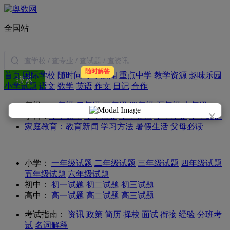
全国站
随时解答
首页
国际学校
随时问
小学新闻
重点中学
教学资源
趣味乐园
搜索
小学试题
语文
数学
英语
作文
日记
合作
年级：
一年级
二年级
三年级
四年级
五年级
六年级
×
学科：
小学数学
小学语文
小学英语
小学作文
小学日记
家庭教育：
教育新闻
学习方法
暑假生活
父母必读
小学：
一年级试题
二年级试题
三年级试题
四年级试题
五年级试题
六年级试题
初中：
初一试题
初二试题
初三试题
高中：
高一试题
高二试题
高三试题
考试指南：
资讯
政策
简历
择校
面试
衔接
经验
分班考
试
名词解释