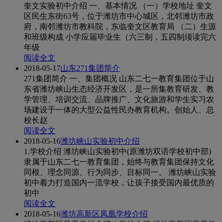
奎文实验初中介绍 一、基本情况 （一）学校地址 奎文
区民生东街63号，位于潍坊市中心城区，北邻潍坊市政
府，南邻潍坊市教科院，东临奎文区教育局 （二）生源
和班级构成 小学应届毕业生（六三制，五四制须读完六
年级
阅读全文
2018-05-17
山东271集团简介
271集团简介 一、集团概况 山东二七一教育集团位于山
东省潍坊峡山生态经济开发区，是一所集教育研发、教
学管理、培训交流、品牌推广、文化旅游和学生实习农
场建设于一体的大型公益性民办教育机构。创始人、总
校长赵
阅读全文
2018-05-16
潍坊峡山实验初中介绍
1.学校介绍 潍坊峡山实验初中(原潍坊双语学校初中部)
隶属于山东二七一教育集团，始终与教育集团保持文化
同根、理念同源、行为同步、目标同一。 潍坊峡山实验
初中着力打造国内一流学校，让孩子接受国内最优质的
初中
阅读全文
2018-05-16
潍坊高新区凤凰学校介绍