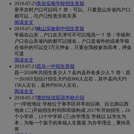
2019-07-23
美加实验学校招生答疑
寒亭农村户口可以吗？ 答：可以。只要是山东省内户口
都可以，与户口性质没有关系
阅读全文
2019-07-23
峡山实验初中招生答疑
学籍在山东，户口在天津可不可以报昌一？ 答：学籍和
户口在山东省内的都可以报名，户口是省外的或者学籍
在省外的可以交3万元押金，只要在我校参加高考，押金
可退
阅读全文
2019-07-23
昌乐一中招生答疑
昌一2018年共招生多少人？县内县外各多少人？ 答：昌
一2018计划估计招生大约在800人左右，其中县内大约
150人左右，县外约650人左右。
阅读全文
2018-05-17
潍坊恒信双语学校介绍
(一)学校地址 学校位于寒亭区祥亭街以南、白云路以西
地块 (二)开始招生时间和班级构成 2017年开始招生，24
个小学班，12个中学班 (三)办学理念 学校以 以学生为
本，为每一个孩子的幸福人生奠基 为办学理念，秉持具
有