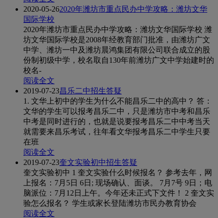
2020-05-26
2020年潍坊市重点民办中学攻略：潍坊文华
国际学校
2020年潍坊市重点民办中学攻略：潍坊文华国际学校 潍
坊文华国际学校是2008年经教育部门批准，由潍坊广文
中学、潍坊一中及潍坊晨鸿集团有限公司联合成立的股
份制初级中学，校名取自130年前潍坊广文中学始建时的
校名-
阅读全文
2019-07-23
昌乐二中招生答疑
1. 文华上初中的学生为什么不能昌乐二中的高中？ 答：
文华的学生可以报考昌乐二中，只是潍坊市中考和昌乐
中考是同时进行的，也就是说要报考昌乐二中中考当天
就需要来昌乐考试，往年看文华报考昌乐二中学生只要
在班
阅读全文
2019-07-23
奎文实验初中招生答疑
奎文实验初中 1 奎文实验什么时候报名？ 参考去年，网
上报名：7月5日 6日; 现场确认、面谈。 7月7号 9日；电
脑派位：7月12日上午。今年还未正式下文件！ 2 奎文实
验怎么报名？ 学生或家长登陆潍坊市民办教育协会
阅读全文