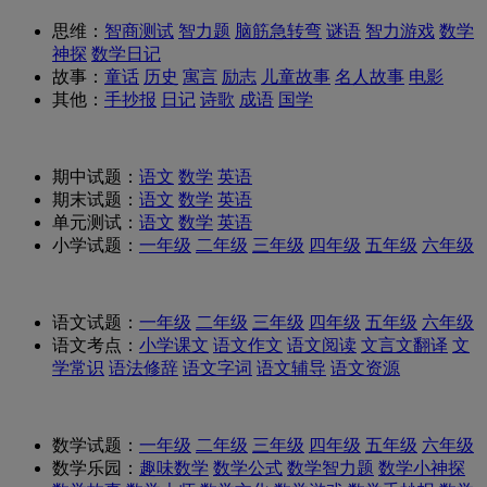
思维：
智商测试
智力题
脑筋急转弯
谜语
智力游戏
数学
神探
数学日记
故事：
童话
历史
寓言
励志
儿童故事
名人故事
电影
其他：
手抄报
日记
诗歌
成语
国学
期中试题：
语文
数学
英语
期末试题：
语文
数学
英语
单元测试：
语文
数学
英语
小学试题：
一年级
二年级
三年级
四年级
五年级
六年级
语文试题：
一年级
二年级
三年级
四年级
五年级
六年级
语文考点：
小学课文
语文作文
语文阅读
文言文翻译
文
学常识
语法修辞
语文字词
语文辅导
语文资源
数学试题：
一年级
二年级
三年级
四年级
五年级
六年级
数学乐园：
趣味数学
数学公式
数学智力题
数学小神探