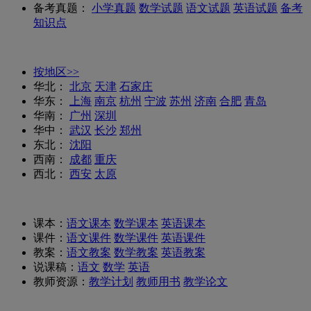
备考真题：
小学真题
数学试题
语文试题
英语试题
备考
知识点
按地区>>
华北：
北京
天津
石家庄
华东：
上海
南京
杭州
宁波
苏州
济南
合肥
青岛
华南：
广州
深圳
华中：
武汉
长沙
郑州
东北：
沈阳
西南：
成都
重庆
西北：
西安
太原
课本：
语文课本
数学课本
英语课本
课件：
语文课件
数学课件
英语课件
教案：
语文教案
数学教案
英语教案
说课稿：
语文
数学
英语
教师资源：
教学计划
教师用书
教学论文