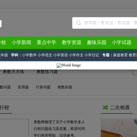
学校
小学新闻
重点中学
教学资源
趣味乐园
小学试题
六年级
学科：
小学数学
小学语文
小学英语
小学作文
小学日记
专题：
家庭教育
教育
奥数天天练
奥数练习题
数问题
应用题
计算问题
奥数杂题
行程
二次相遇
奥数网整理了关于小学数学多人
行程问题练习及答案，希望对同
学们有所帮助，仅供参考。