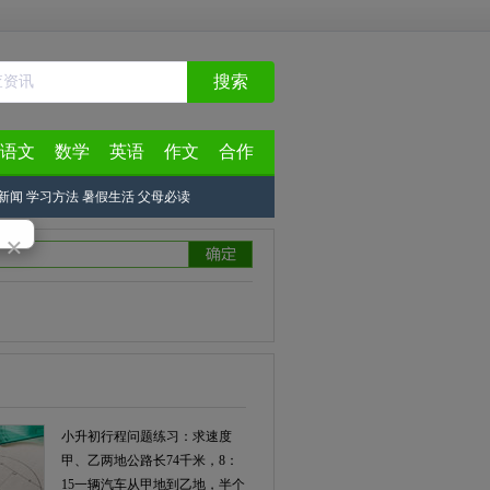
搜索
语文
数学
英语
作文
合作
新闻
学习方法
暑假生活
父母必读
×
小升初行程问题练习：求速度
甲、乙两地公路长74千米，8：
15一辆汽车从甲地到乙地，半个