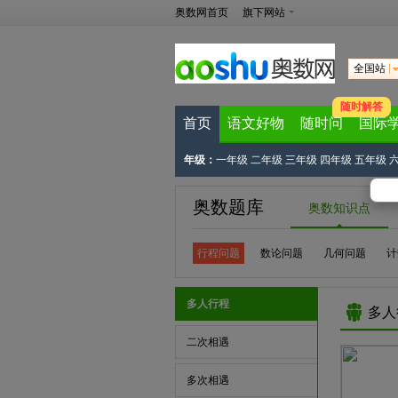
奥数网首页
旗下网站
全国站
随时解答
首页
语文好物
随时问
国际
年级：
一年级
二年级
三年级
四年级
五年级
奥数题库
奥数知识点
行程问题
数论问题
几何问题
计
多人行程
多人
二次相遇
多次相遇