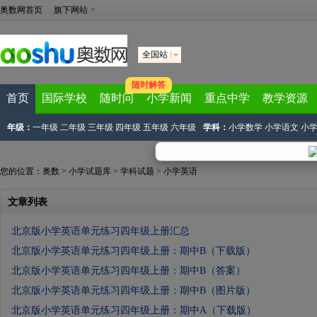
奥数网首页
旗下网站
全国站
随时解答
首页
国际学校
随时问
小学新闻
重点中学
教学资源
年级：
一年级
二年级
三年级
四年级
五年级
六年级
学科：
小学数学
小学语文
小
您的位置：
奥数
>
小学试题库
>
学科试题
>
小学英语
文章列表
北京版小学英语单元练习四年级上册汇总
北京版小学英语单元练习四年级上册：期中B（下载版）
北京版小学英语单元练习四年级上册：期中B（答案）
北京版小学英语单元练习四年级上册：期中B（图片版）
北京版小学英语单元练习四年级上册：期中A（下载版）