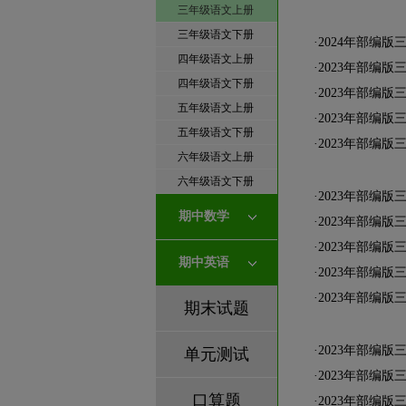
三年级语文上册
三年级语文下册
·
2024年部编
四年级语文上册
·
2023年部编
四年级语文下册
·
2023年部编
五年级语文上册
·
2023年部编
五年级语文下册
·
2023年部编
六年级语文上册
六年级语文下册
·
2023年部编
期中数学
·
2023年部编
·
2023年部编
期中英语
·
2023年部编
·
2023年部编
期末试题
·
2023年部编
单元测试
·
2023年部编
口算题
·
2023年部编