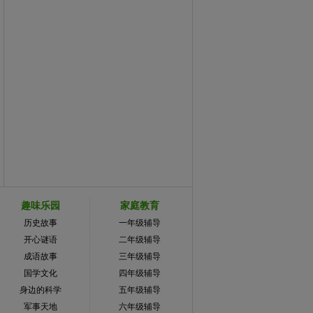
趣味乐园
家庭教育
历史故事
一年级辅导
开心谜语
二年级辅导
成语故事
三年级辅导
国学文化
四年级辅导
身边的科学
五年级辅导
军事天地
六年级辅导