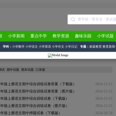
校
小学新闻
重点中学
教学资源
趣味乐园
小学试题
级
学科：
小学数学
小学语文
小学英语
小学作文
小学日记
专题：
家庭教育
教育新闻
语文期中上册
测试
|
期中试题
|
期末试题
|
口算题
版三年级上册语文期中综合训练试卷答案（下载版）
2024-12-15
版三年级上册语文期中综合训练试卷答案（图片版）
2024-12-15
版三年级上册语文期中综合训练试卷（下载版）
2024-12-15
版三年级上册语文期中综合训练试卷（图片版）
2024-12-15
版三年级上册语文期中押题试卷（下载版）
2024-10-29