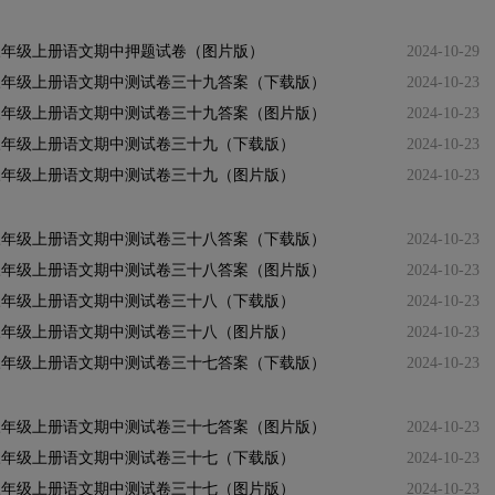
版三年级上册语文期中押题试卷（图片版）
2024-10-29
版三年级上册语文期中测试卷三十九答案（下载版）
2024-10-23
版三年级上册语文期中测试卷三十九答案（图片版）
2024-10-23
版三年级上册语文期中测试卷三十九（下载版）
2024-10-23
版三年级上册语文期中测试卷三十九（图片版）
2024-10-23
版三年级上册语文期中测试卷三十八答案（下载版）
2024-10-23
版三年级上册语文期中测试卷三十八答案（图片版）
2024-10-23
版三年级上册语文期中测试卷三十八（下载版）
2024-10-23
版三年级上册语文期中测试卷三十八（图片版）
2024-10-23
版三年级上册语文期中测试卷三十七答案（下载版）
2024-10-23
版三年级上册语文期中测试卷三十七答案（图片版）
2024-10-23
版三年级上册语文期中测试卷三十七（下载版）
2024-10-23
版三年级上册语文期中测试卷三十七（图片版）
2024-10-23