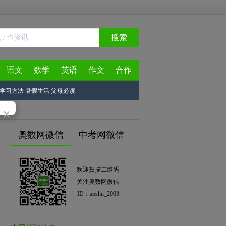
搜索
语文
数学
英语
作文
合作
学习方法
暑假生活
父母必读
×
奥数网微信
中考网微信
欢迎扫描二维码
关注奥数网微信
ID：aoshu_2003