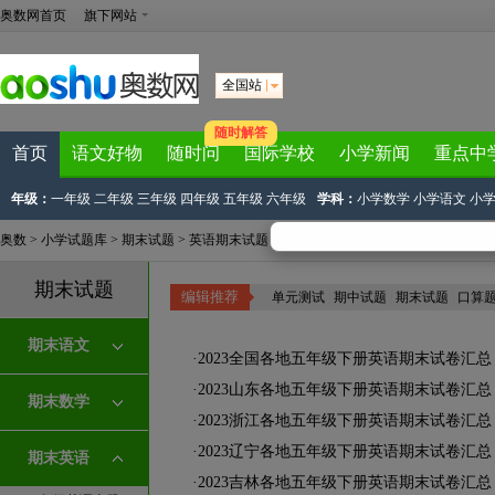
奥数网首页
旗下网站
全国站
随时解答
首页
语文好物
随时问
国际学校
小学新闻
重点中
年级：
一年级
二年级
三年级
四年级
五年级
六年级
学科：
小学数学
小学语文
小
奥数
>
小学试题库
>
期末试题
>
英语期末试题
>
五年级英语期末下册
期末试题
编辑推荐
单元测试
|
期中试题
|
期末试题
|
口算
期末语文
·
2023全国各地五年级下册英语期末试卷汇
·
2023山东各地五年级下册英语期末试卷汇
期末数学
·
2023浙江各地五年级下册英语期末试卷汇
·
2023辽宁各地五年级下册英语期末试卷汇
期末英语
·
2023吉林各地五年级下册英语期末试卷汇