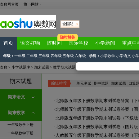
奥数网首页
旗下网站
全国站
随时解答
首页
语文好物
随时问
国际学校
小学新闻
重点中
年级：
一年级
二年级
三年级
四年级
五年级
六年级
学科：
小学数学
小学语文
小
奥数
>
小学试题库
>
期末试题
>
数学期末试题
>
五年级数学期末下册
期末试题
编辑推荐
单元测试
|
期中试题
|
期末试题
|
口算
期末语文
·
北师版五年级下册数学期末测试卷答案（下
·
北师版五年级下册数学期末测试卷答案（图
期末数学
·
北师版五年级下册数学期末测试卷（下载版
一年级数学上册
·
北师版五年级下册数学期末测试卷（图片版
一年级数学下册
·
人教版五年级下册数学期末测试卷答案（下