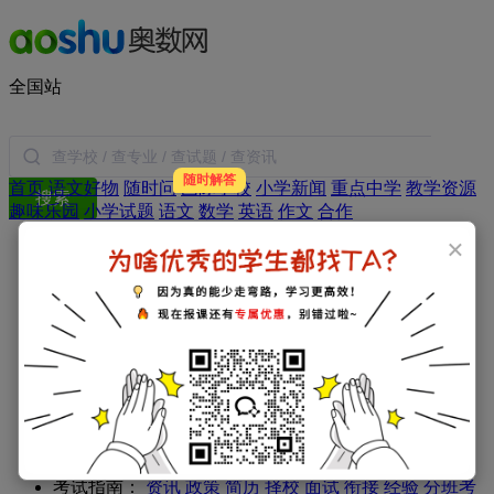
全国站
随时解答
首页
语文好物
随时问
国际学校
小学新闻
重点中学
教学资源
搜索
趣味乐园
小学试题
语文
数学
英语
作文
合作
×
年级：
一年级
二年级
三年级
四年级
五年级
六年级
学科：
小学数学
小学语文
小学英语
小学作文
小学日记
专题：
家庭教育
教育新闻
学习方法
暑假生活
父母必读
小学：
一年级试题
二年级试题
三年级试题
四年级试题
五年级试题
六年级试题
初中：
初一试题
初二试题
初三试题
高中：
高一试题
高二试题
高三试题
考试指南：
资讯
政策
简历
择校
面试
衔接
经验
分班考