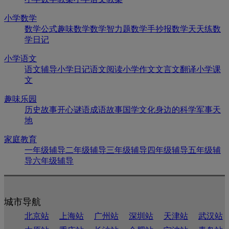
小学数学
数学公式
趣味数学
数学智力题
数学手抄报
数学天天练
数
学日记
小学语文
语文辅导
小学日记
语文阅读
小学作文
文言文翻译
小学课
文
趣味乐园
历史故事
开心谜语
成语故事
国学文化
身边的科学
军事天
地
家庭教育
一年级辅导
二年级辅导
三年级辅导
四年级辅导
五年级辅
导
六年级辅导
城市导航
北京站
上海站
广州站
深圳站
天津站
武汉站