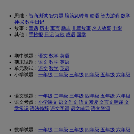
思维：
智商测试
智力题
脑筋急转弯
谜语
智力游戏
数学
神探
数学日记
故事：
童话
历史
寓言
励志
儿童故事
名人故事
电影
其他：
手抄报
日记
诗歌
成语
国学
期中试题：
语文
数学
英语
期末试题：
语文
数学
英语
单元测试：
语文
数学
英语
小学试题：
一年级
二年级
三年级
四年级
五年级
六年级
语文试题：
一年级
二年级
三年级
四年级
五年级
六年级
语文考点：
小学课文
语文作文
语文阅读
文言文翻译
文
学常识
语法修辞
语文字词
语文辅导
语文资源
数学试题：
一年级
二年级
三年级
四年级
五年级
六年级