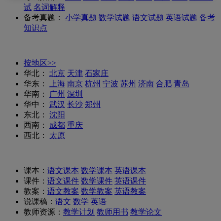
试
名词解释
备考真题：
小学真题
数学试题
语文试题
英语试题
备考
知识点
按地区>>
华北：
北京
天津
石家庄
华东：
上海
南京
杭州
宁波
苏州
济南
合肥
青岛
华南：
广州
深圳
华中：
武汉
长沙
郑州
东北：
沈阳
西南：
成都
重庆
西北：
太原
课本：
语文课本
数学课本
英语课本
课件：
语文课件
数学课件
英语课件
教案：
语文教案
数学教案
英语教案
说课稿：
语文
数学
英语
教师资源：
教学计划
教师用书
教学论文