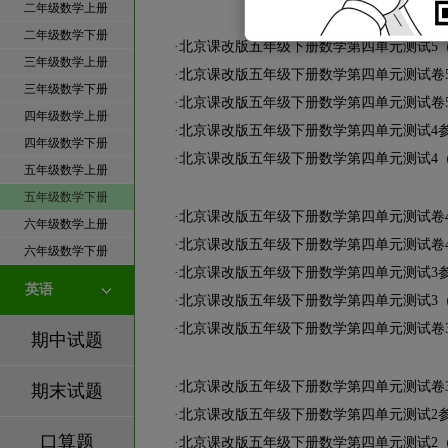
二年级数学上册
二年级数学下册
·
北京课改版五年级下册数学第四单元测试5
三年级数学上册
·
北京课改版五年级下册数学第四单元测试卷
三年级数学下册
·
北京课改版五年级下册数学第四单元测试卷
四年级数学上册
·
北京课改版五年级下册数学第四单元测试4
四年级数学下册
·
北京课改版五年级下册数学第四单元测试4
五年级数学上册
五年级数学下册
·
北京课改版五年级下册数学第四单元测试卷
六年级数学上册
·
北京课改版五年级下册数学第四单元测试卷
六年级数学下册
·
北京课改版五年级下册数学第四单元测试3
英语
·
北京课改版五年级下册数学第四单元测试3
·
北京课改版五年级下册数学第四单元测试卷
期中试题
·
北京课改版五年级下册数学第四单元测试卷
期末试题
·
北京课改版五年级下册数学第四单元测试2
口算题
·
北京课改版五年级下册数学第四单元测试2