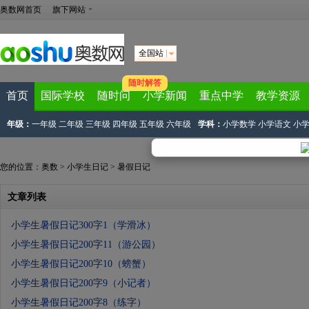
奥数网首页
旗下网站
全国站
随时解答
首页
国际学校
随时问
小学新闻
重点中学
教学资源
年级：
一年级
二年级
三年级
四年级
五年级
六年级
学科：
小学数学
小学语文
小
您的位置：
奥数
>
小学生日记
>
暑假日记
文章列表
小学生暑假日记300字1（学滑冰）
小学生暑假日记200字11（游公园）
小学生暑假日记200字10（螃蟹）
小学生暑假日记200字9（小记者）
小学生暑假日记200字8（练字）