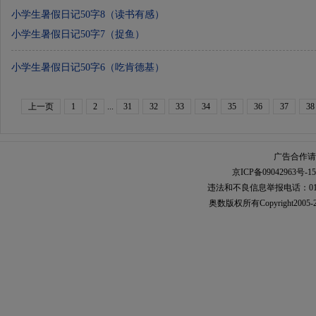
小学生暑假日记50字8（读书有感）
小学生暑假日记50字7（捉鱼）
小学生暑假日记50字6（吃肯德基）
上一页
1
2
...
31
32
33
34
35
36
37
38
广告合作请加
京ICP备09042963号-15
违法和不良信息举报电话：010-567
奥数
版权所有Copyright2005-2021