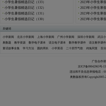
小学生暑假精选日记（133）
2023年小学生寒
小学生暑假精选日记（132）
2023年小学生寒
小学生暑假精选日记（131）
2023年小学生寒
小学生暑假精选日记（130）
2023年小学生寒
关键词
小学新闻
北京小学新闻
上海小学新闻
广州小学新闻
深圳小学新闻
武汉小
奥数题
教学资源
数学电子课本
语文电子课本
数学教学课件
语文教学课件
童话故事全集
学习方法
圆的周长
小学英语
二十四节气歌
鸡兔同笼
百
广告合作请加
京ICP备09042963号-15
违法和不良信息举报电话：010-567
奥数
版权所有Copyright2005-2021