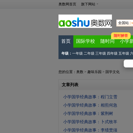
奥数网首页
旗下网站
全国站
随时解答
首页
国际学校
随时问
小学
年级：
一年级
二年级
三年级
四年级
五年级
您的位置：
奥数
>
趣味乐园
>
国学文化
文章列表
小学国学经典故事：程门立雪
小学国学经典故事：相煎何急
小学国学经典故事：紫荆树
小学国学经典故事：卜式牧羊
小学国学经典故事：李绩焚须