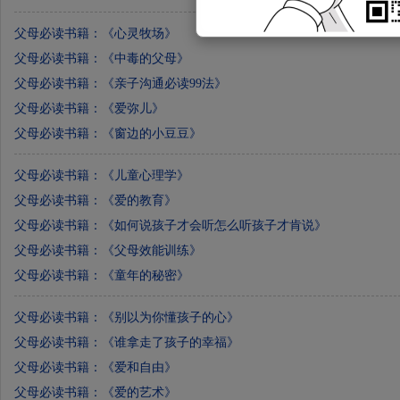
父母必读书籍：《心灵牧场》
父母必读书籍：《中毒的父母》
父母必读书籍：《亲子沟通必读99法》
父母必读书籍：《爱弥儿》
父母必读书籍：《窗边的小豆豆》
父母必读书籍：《儿童心理学》
父母必读书籍：《爱的教育》
父母必读书籍：《如何说孩子才会听怎么听孩子才肯说》
父母必读书籍：《父母效能训练》
父母必读书籍：《童年的秘密》
父母必读书籍：《别以为你懂孩子的心》
父母必读书籍：《谁拿走了孩子的幸福》
父母必读书籍：《爱和自由》
父母必读书籍：《爱的艺术》