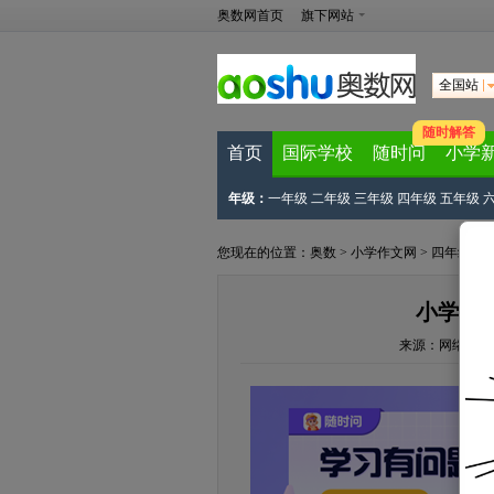
奥数网首页
旗下网站
全国站
随时解答
首页
国际学校
随时问
小学
年级：
一年级
二年级
三年级
四年级
五年级
您现在的位置：
奥数
>
小学作文网
>
四年级作
小学四
来源：
网络来源