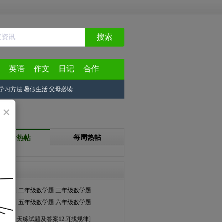
搜索
英语
作文
日记
合作
学习方法
暑假生活
父母必读
×
每周热帖
24小时热帖
天天练
数学题
二年级数学题
三年级数学题
数学题
五年级数学题
六年级数学题
数学天天练试题及答案12.7[找规律]