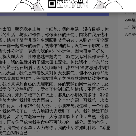
一年级
五年级
四年级
三年级
太阳，照亮我身上每一个细胞；我的生活，没有目标，你
我的生活，与孤独作伴，你像美丽的天使，围绕在我身边不
六年级
候，结束了留守儿童的生活回到父母身边，来到这个完全陌
开一群一起成长的玩伴，初来乍到的我，没有一个朋友，整
想念外公外婆，更想念我的那些小玩伴。因为孤单了好长一
动就大喊大叫，性格也越来越内向，就连父母对我都束手无
活中，我的生活才有了翻天覆地变化。你比我小，个头却比
长的辫子拖在脑后，整天笑嘻嘻的，甜甜的`酒窝总是时刻挂
的几天里，我总是带着敌意对你大发脾气，但小小的你却用
静地看着我发脾气，等我发泄完了之后默默地收拾被我扔得
，我才意识到自己的无理取闹。你的安静如同一盆冷水，及
我学会了冷静和忍让，学会了控制自己的情绪，不再动不动
着我的手来到了楼下的广场上，那儿的小朋友真多呀！我情
你努力地把我推到大家面前，一个个地介绍，可我总一次次
看任何人，不敢跟任何人说话，小朋友见我这样，一个个都
地我终于松了口，大方地跟大家玩到了一起。我的活泼开朗
来越多，如同在老家一样，大家都喜欢上了我，当然，这都
着，而今你已成为我生命中不可缺少的一部分。因为有你，
你，我告别了孤单；因为有你，我的生活才如此精彩！“感恩
勇气面对我自己……”