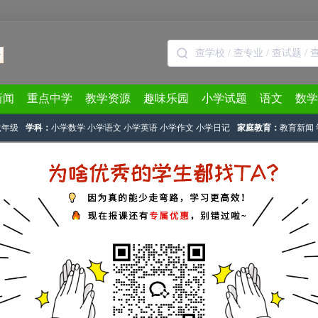
新闻
重点中学
教学资源
趣味乐园
小学试题
语文
数学
六年级
学科：
小学数学
小学语文
小学英语
小学作文
小学日记
家庭教育：
教育新闻
文
> 正文
年级写作范文：我的朋友
文章作者：奥数网编辑
2025-06-16 11:20:10
数学
一年级
四年级
二年级