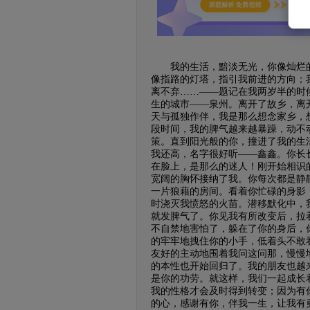
我的生活，黯淡无光，你像灿烂的
像指路的灯塔，指引我前进的方向；
离不弃……——题记在我两岁半的时
生的城市——泉州。离开了故乡，离
天与孤独作伴，我是那么想念家乡，
段时间，我的脾气越来越暴躁，动不
策。直到阳光般的你，撞进了我的生
我还高，名字很好听——鑫鑫。你长
在脸上，是那么的迷人！刚开始相识
宽阔的胸怀接纳了我。你每次都是静
一片狼藉的房间。看着你忙碌的身影
时浇灭我愤怒的火苗。潜移默化中，
就发脾气了。你见我有所改变后，拉
不自禁地害怕了，躲在了你的身后，
的牢牢地拽住你的小手，低着头不敢
友好的主动地围着我问这问那，慢慢
的本性也开始回归了。我的朋友也越
是你的功劳。就这样，我们一起成长
我的性格才会及时得到转变；因为有
的心，感谢有你，伴我一生，让我有