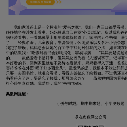
我们家算得上是一个标准的“爱书之家”。我们一家三口都爱看书
静静地坐在沙发上看书。妈妈总说自己在煲“心灵鸡汤”。所以我和爸
妈很爱看书，一看她鼻梁上那副眼镜就知道了。家里的五个书橱，最
了——经典名著，儿童教育，烹调保健，休闲娱乐以及各种小说杂志
我犯了错误，妈妈总会从她的百宝书中找到对付我的办法。如果我在
中的话教我：“吃饭时看书会影响消化，容易得病……”妈妈要是说起
的。 虽然爱看书是好事，但妈妈总因为看书入迷误事了。记得有
本好看的书，回到家里就迫不及待地看起来。妈妈看得入了迷，爸爸
害得爸爸在外面“喝了好多西北风”。最发愁的是，我根本不敢让妈妈
只要一去图书馆，就准会看书，看得连饭都忘了给我做。不过我还真
书看得入了迷，要是忘了接我，那可怎么办？ 虽然妈妈因为看书
打心眼里喜欢她。我爱您，我的“书虫”妈妈。
奥数网提醒：
小升初试题、期中期末题、小学奥数题
尽在奥数网公众号