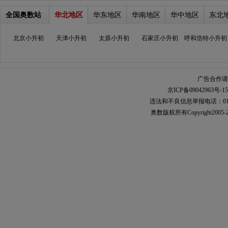
全国奥数站
华北地区
华东地区
华南地区
华中地区
东北
北京小升初
天津小升初
太原小升初
石家庄小升初
呼和浩特小升初
广告合作请加
京ICP备09042963号-15
违法和不良信息举报电话：010-567
奥数
版权所有Copyright2005-2021