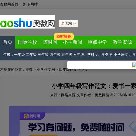
奥数网首页
旗下网站
全国站
随时解答
首页
国际学校
随时问
小学新闻
重点中学
教学资源
年级：
一年级
二年级
三年级
四年级
五年级
六年级
学科：
小学数学
小学语文
小
您现在的位置：
奥数
>
小学作文网
>
四年级作文
> 正文
小学四年级写作范文：爱书一
来源：
网络来源
文章作者：奥数网编辑
2025-06-16 10