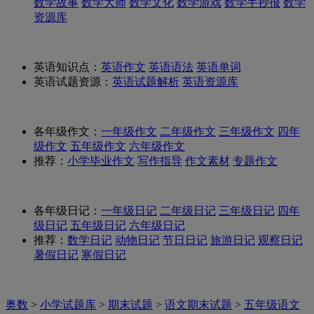
数学故事
数学大师
数学文化
数学游戏
数学手抄报
数学
资源库
英语知识点：
英语作文
英语语法
英语单词
英语试题资源：
英语试题解析
英语资源库
各年级作文：
一年级作文
二年级作文
三年级作文
四年
级作文
五年级作文
六年级作文
推荐：
小学毕业作文
写作指导
作文素材
专题作文
各年级日记：
一年级日记
二年级日记
三年级日记
四年
级日记
五年级日记
六年级日记
推荐：
数学日记
动物日记
节日日记
旅游日记
观察日记
暑假日记
寒假日记
奥数
>
小学试题库
>
期末试题
>
语文期末试题
>
五年级语文