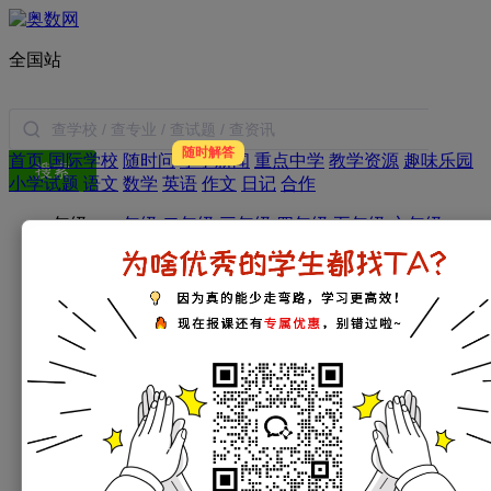
全国站
随时解答
首页
国际学校
随时问
小学新闻
重点中学
教学资源
趣味乐园
搜索
小学试题
语文
数学
英语
作文
日记
合作
年级：
一年级
二年级
三年级
四年级
五年级
六年级
学科：
小学数学
小学语文
小学英语
小学作文
小学日记
家庭教育：
教育新闻
学习方法
暑假生活
父母必读
小学：
一年级试题
二年级试题
三年级试题
四年级试题
五年级试题
六年级试题
初中：
初一试题
初二试题
初三试题
高中：
高一试题
高二试题
高三试题
考试指南：
资讯
政策
简历
择校
面试
衔接
经验
分班考
试
名词解释