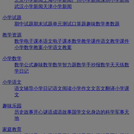
北京小学新闻
上海小学新闻
广州小学新闻
深圳小学新闻
武汉小学新闻
天津小学新闻
小学试题
期中试题
期末试题
单元测试
口算题
趣味数学
奥数题
教学资源
数学电子课本
语文电子课本
数学教学课件
语文教学课件
小学数学教案
小学语文教案
小学数学
数学公式
趣味数学
数学智力题
数学手抄报
数学天天练
数
学日记
小学语文
语文辅导
小学日记
语文阅读
小学作文
文言文翻译
小学课
文
趣味乐园
历史故事
开心谜语
成语故事
国学文化
身边的科学
军事天
地
家庭教育