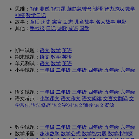
思维：
智商测试
智力题
脑筋急转弯
谜语
智力游戏
数学
神探
数学日记
故事：
童话
历史
寓言
励志
儿童故事
名人故事
电影
其他：
手抄报
日记
诗歌
成语
国学
期中试题：
语文
数学
英语
期末试题：
语文
数学
英语
单元测试：
语文
数学
英语
小学试题：
一年级
二年级
三年级
四年级
五年级
六年级
语文试题：
一年级
二年级
三年级
四年级
五年级
六年级
语文考点：
小学课文
语文作文
语文阅读
文言文翻译
文
学常识
语法修辞
语文字词
语文辅导
语文资源
数学试题：
一年级
二年级
三年级
四年级
五年级
六年级
数学乐园：
趣味数学
数学公式
数学智力题
数学小神探