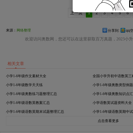
上一页
1
2
3
4
5
6
来源：
网络整理
分享到:
qq
欢迎访问奥数网，您还可以在这里获取百万真题，2023小
相关文章
小学1-6年级作文素材大全
全国小学升初中语数英三
小学1-6年级数学天天练
小学1-6年级奥数类型例
小学1-6年级奥数练习题整理汇总
小学1-6年级奥数知识点
小学1-6年级语数英教案汇总
小学语数英试题资料大全
小学1-6年级语数英期末试题整理汇总
小学1-6年级语数英期中
点击查看更多