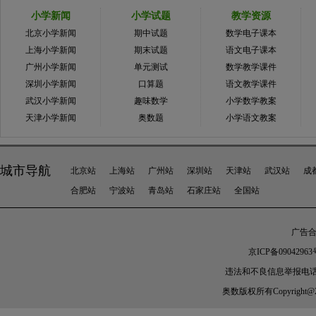
小学新闻
小学试题
教学资源
北京小学新闻
期中试题
数学电子课本
上海小学新闻
期末试题
语文电子课本
广州小学新闻
单元测试
数学教学课件
深圳小学新闻
口算题
语文教学课件
武汉小学新闻
趣味数学
小学数学教案
天津小学新闻
奥数题
小学语文教案
城市导航
北京站
上海站
广州站
深圳站
天津站
武汉站
成
合肥站
宁波站
青岛站
石家庄站
全国站
广告合作
京ICP备09042963
违法和不良信息举报电话：010-
奥数
版权所有Copyright@2005