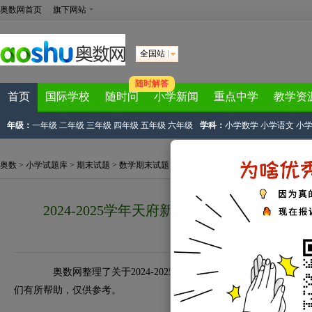
奥数网首页
旗下网站
全国站
随时解答
首页
国际学校
随时问
小学新闻
重点中学
教学资
年级：
一年级
二年级
三年级
四年级
五年级
六年级
学科：
小学数学
小学语文
小
奥数
>
小学试题库
>
期末试题
>
数学期末试题
>
三年级数学期末上册
> 正文
2024-2025学年天府新区小学三年级上册
2025-01-24 19:30:30
奥数网整理了关于2024-2025学年天府新区小学三年级上册
们有所帮助，仅供参考。