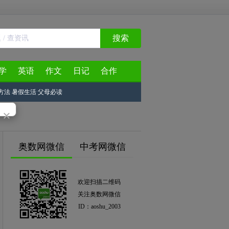
搜索
学
英语
作文
日记
合作
方法
暑假生活
父母必读
×
奥数网微信
中考网微信
欢迎扫描二维码
关注奥数网微信
ID：aoshu_2003