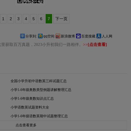
1
2
3
4
5
6
7
下一页
分享到:
qq空间
新浪微博
百度搜藏
人人网
里获取百万真题，2023小升初我们一路相伴。
>>
[点击查看]
全国小学升初中语数英三科试题汇总
小学1-6年级奥数类型例题讲解整理汇总
小学1-6年级奥数知识点汇总
小学语数英试题资料大全
小学1-6年级语数英期中试题整理汇总
点击查看更多