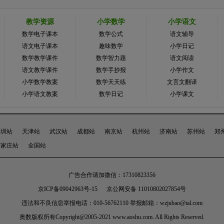
教学资源
小学数学
小学语文
数学电子课本
数学公式
语文辅导
语文电子课本
趣味数学
小学日记
数学教学课件
数学智力题
语文阅读
语文教学课件
数学手抄报
小学作文
小学数学教案
数学天天练
文言文翻译
小学语文教案
数学日记
小学课文
深圳站
天津站
武汉站
成都站
南京站
杭州站
济南站
苏州站
郑
石家庄站
全国站
广告合作请加微信：17310823356
京ICP备09042963号-15
京公网安备 11010802027854号
违法和不良信息举报电话：010-56762110 举报邮箱：wzjubao@tal.com
奥数
版权所有Copyright@2005-2021 www.aoshu.com. All Rights Reserved.