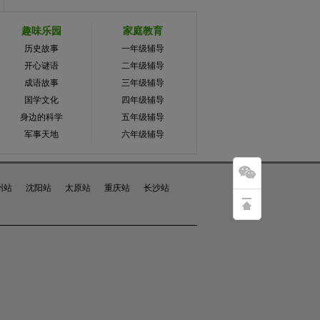
趣味乐园
家庭教育
历史故事
一年级辅导
开心谜语
二年级辅导
成语故事
三年级辅导
国学文化
四年级辅导
身边的科学
五年级辅导
军事天地
六年级辅导
州站
沈阳站
太原站
重庆站
长沙站