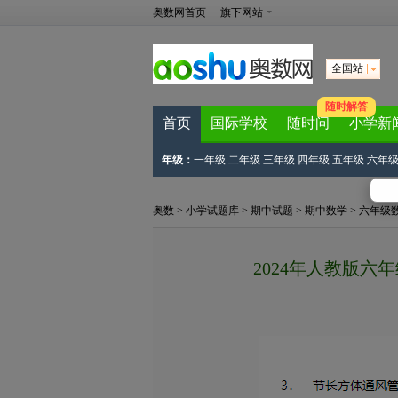
奥数网首页
旗下网站
全国站
随时解答
首页
国际学校
随时问
小学新
年级：
一年级
二年级
三年级
四年级
五年级
六年
奥数
>
小学试题库
>
期中试题
>
期中数学
>
六年级
2024年人教版六