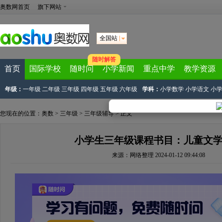
奥数网首页
旗下网站
全国站
随时解答
首页
国际学校
随时问
小学新闻
重点中学
教学资源
年级：
一年级
二年级
三年级
四年级
五年级
六年级
学科：
小学数学
小学语文
小
您现在的位置：
奥数
>
三年级
>
三年级辅导
> 正文
小学生三年级课程书目：儿童文
来源：
网络整理
2024-01-12 09:44:08