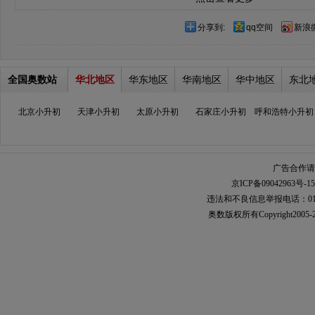
分享到:
qq空间
新浪
全国奥数站
华北地区
华东地区
华南地区
华中地区
东北
北京小升初
天津小升初
太原小升初
石家庄小升初
呼和浩特小升初
广告合作请加
京ICP备09042963号-15
违法和不良信息举报电话：010-567
奥数
版权所有Copyright2005-2021