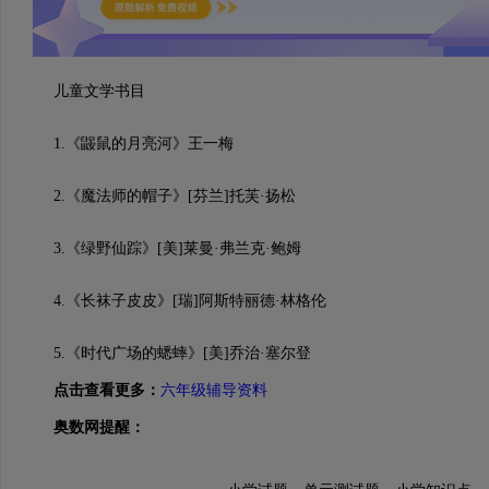
儿童文学书目
1.《鼹鼠的月亮河》王一梅
2.《魔法师的帽子》[芬兰]托芙·扬松
3.《绿野仙踪》[美]莱曼·弗兰克·鲍姆
4.《长袜子皮皮》[瑞]阿斯特丽德·林格伦
5.《时代广场的蟋蟀》[美]乔治·塞尔登
点击查看更多：
六
年级辅导资料
奥数网提醒：