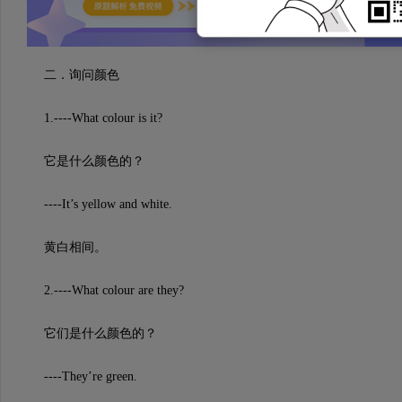
二．询问颜色
1.----What colour is it?
它是什么颜色的？
----It’s yellow and white.
黄白相间。
2.----What colour are they?
它们是什么颜色的？
----They’re green.