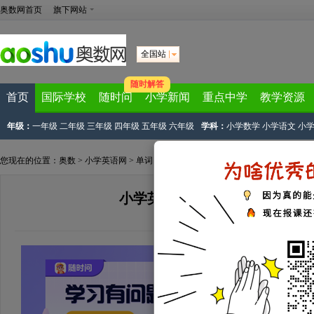
奥数网首页
旗下网站
全国站
随时解答
首页
国际学校
随时问
小学新闻
重点中学
教学资源
年级：
一年级
二年级
三年级
四年级
五年级
六年级
学科：
小学数学
小学语文
小
您现在的位置：
奥数
>
小学英语网
>
单词
> 正文
小学英语常用句型汇总：询问
来源：
网络整理
2024-01-11 16:25:25