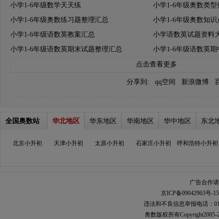
小学1-6年级数学天天练
小学1-6年级奥数类
小学1-6年级奥数练习题整理汇总
小学1-6年级奥数知
小学1-6年级语数英教案汇总
小学语数英试题资料
小学1-6年级语数英期末试题整理汇总
小学1-6年级语数英
点击查看更多
分享到:
qq空间
新浪微博
全国奥数站
华北地区
华东地区
华南地区
华中地区
东北
北京小升初
天津小升初
太原小升初
石家庄小升初
呼和浩特小升初
广告合作请加
京ICP备09042963号-15
违法和不良信息举报电话：010-567
奥数
版权所有Copyright2005-2021