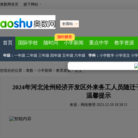
奥数网首页
旗下网站
全国站
随时解答
首页
国际学校
随时问
小学新闻
重点中学
教学资源
年级：
一年级
二年级
三年级
四年级
五年级
六年级
学科：
小学数学
小学语文
小
您现在的位置：
奥数
>
小学新闻
>
教育政策
> 正文
2024年河北沧州经济开发区外来务工人员随
温馨提示
来源：
网络整理
2023-12-19 18:58:11