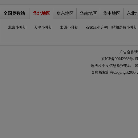
全国奥数站
华北地区
华东地区
华南地区
华中地区
东北
北京小升初
天津小升初
太原小升初
石家庄小升初
呼和浩特小升初
广告合作请加
京ICP备09042963号-15
违法和不良信息举报电话：010-567
奥数
版权所有Copyright2005-2021