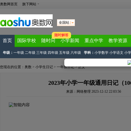
奥数网首页
旗下网站
全国站
随时解答
首页
国际学校
随时问
小学新闻
重点中学
教学资源
年级：
一年级
二年级
三年级
四年级
五年级
六年级
学科：
小学数学
小学语文
小
您现在的位置：
奥数
>
小学生日记
>
一年级日记
> 正文
2023年小学一年级通用日记（10
来源：
网络整理
2023-12-12 22:03:56