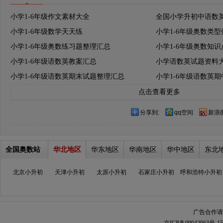
小学1-6年级作文素材大全
全国小学升初中语数
小学1-6年级数学天天练
小学1-6年级奥数类
小学1-6年级奥数练习题整理汇总
小学1-6年级奥数知
小学1-6年级语数英教案汇总
小学语数英试题资料
小学1-6年级语数英期末试题整理汇总
小学1-6年级语数英
点击查看更多
分享到:
qq空间
新浪
全国奥数站
华北地区
华东地区
华南地区
华中地区
东北
北京小升初
天津小升初
太原小升初
石家庄小升初
呼和浩特小升初
广告合作请加