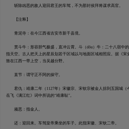
斩除凶恶的敌人迎回君王的车驾，不为那封侯拜将谋求高官。
【注释】
青泥寺：在今江西省吉安市新干县境。
贯斗牛：形容胆气极盛，直冲云霄。斗（dǒu）牛：二十八宿中的
指天空。古人把天上的星辰划若干区域以与地面区域相照应。据《宋
致在江西一带上空，当吴越分野。
直节：谓守正不阿的操守。
君仇：靖康二年（1127年）宋徽宗、宋钦宗被金人掠到五国城（
岳飞《满江红》词中所说的“靖康耻”。
顽恶：指金人。
还：迎回来。车驾皇帝乘坐的车子。此指宋徽、宋钦二帝。