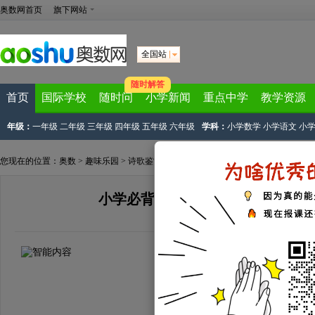
奥数网首页
旗下网站
全国站
随时解答
首页
国际学校
随时问
小学新闻
重点中学
教学资源
年级：
一年级
二年级
三年级
四年级
五年级
六年级
学科：
小学数学
小学语文
小
您现在的位置：
奥数
>
趣味乐园
>
诗歌鉴赏
> 正文
小学必背古诗文及注释：《题青泥
来源：
网络整理
2023-12-12 15:53:39