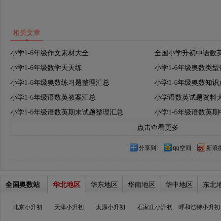
相关文章
小学1-6年级作文素材大全
全国小学升初中语数
小学1-6年级数学天天练
小学1-6年级奥数类
小学1-6年级奥数练习题整理汇总
小学1-6年级奥数知
小学1-6年级语数英教案汇总
小学语数英试题资料
小学1-6年级语数英期末试题整理汇总
小学1-6年级语数英
点击查看更多
分享到:
qq空间
新浪
全国奥数站
华北地区
华东地区
华南地区
华中地区
东北
北京小升初
天津小升初
太原小升初
石家庄小升初
呼和浩特小升初