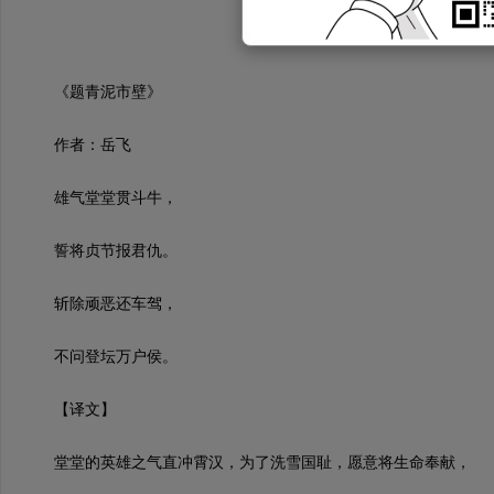
《题青泥市壁》
作者：岳飞
雄气堂堂贯斗牛，
誓将贞节报君仇。
斩除顽恶还车驾，
不问登坛万户侯。
【译文】
堂堂的英雄之气直冲霄汉，为了洗雪国耻，愿意将生命奉献，