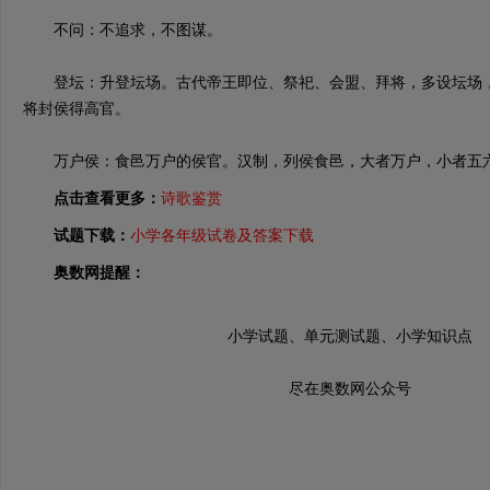
不问：不追求，不图谋。
登坛：升登坛场。古代帝王即位、祭祀、会盟、拜将，多设坛场，
将封侯得高官。
万户侯：食邑万户的侯官。汉制，列侯食邑，大者万户，小者五六
点击查看更多：
诗歌鉴赏
试题下载：
小学各年级试卷及答案下载
奥数网提醒：
小学试题、单元测试题、小学知识点
尽在奥数网公众号