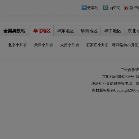
分享到:
qq空间
新浪
全国奥数站
华北地区
华东地区
华南地区
华中地区
东北
北京小升初
天津小升初
太原小升初
石家庄小升初
呼和浩特小升初
广告合作请加
京ICP备09042963号-15
违法和不良信息举报电话：010-567
奥数
版权所有Copyright2005-2021