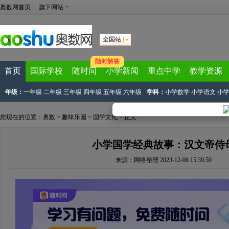
奥数网首页
旗下网站
全国站
随时解答
首页
国际学校
随时问
小学新闻
重点中学
教学资源
年级：
一年级
二年级
三年级
四年级
五年级
六年级
学科：
小学数学
小学语文
小
您现在的位置：
奥数
>
趣味乐园
>
国学文化
> 正文
小学国学经典故事：汉文帝侍
来源：
网络整理
2023-12-06 15:39:50