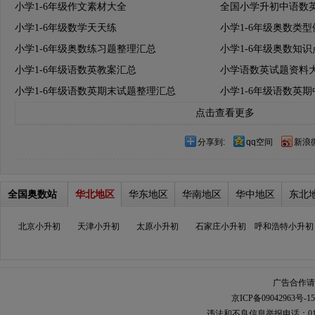
小学1-6年级作文素材大全
全国小学升初中语数
小学1-6年级数学天天练
小学1-6年级奥数类
小学1-6年级奥数练习题整理汇总
小学1-6年级奥数知
小学1-6年级语数英教案汇总
小学语数英试题资料
小学1-6年级语数英期末试题整理汇总
小学1-6年级语数英
点击查看更多
分享到:
qq空间
新浪
全国奥数站
华北地区
华东地区
华南地区
华中地区
东北
北京小升初
天津小升初
太原小升初
石家庄小升初
呼和浩特小升初
广告合作请加
京ICP备09042963号-15
违法和不良信息举报电话：010-567