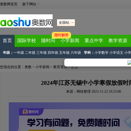
奥数网首页
旗下网站
全国站
随时解答
首页
国际学校
随时问
小学新闻
重点中学
教学资源
年级：
一年级
二年级
三年级
四年级
五年级
六年级
学科：
小学数学
小学语文
小
您现在的位置：
奥数
>
小学新闻
>
教育资讯
> 正文
2024年江苏无锡中小学寒假放假时
来源：
网络整理
2023-11-22 10:23:06