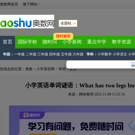
奥数网首页
旗下网站
全国站
随时解答
首页
国际学校
随时问
小学新闻
重点中学
教学资源
年级：
一年级
二年级
三年级
四年级
五年级
六年级
学科：
小学数学
小学语文
小
您现在的位置：
奥数
>
小学英语网
>
单词
> 正文
小学英语单词谜语：What has two legs but c
来源：
网络整理
2023-11-09 11:21:14