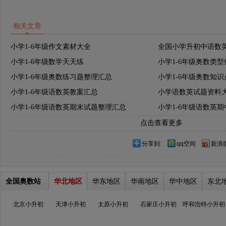
相关文章
小学1-6年级作文素材大全
全国小学升初中语数
小学1-6年级数学天天练
小学1-6年级奥数类
小学1-6年级奥数练习题整理汇总
小学1-6年级奥数知
小学1-6年级语数英教案汇总
小学语数英试题资料
小学1-6年级语数英期末试题整理汇总
小学1-6年级语数英
点击查看更多
分享到:
qq空间
新浪
全国奥数站
华北地区
华东地区
华南地区
华中地区
东北
北京小升初
天津小升初
太原小升初
石家庄小升初
呼和浩特小升初