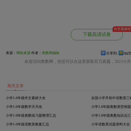
有答案解
下载高清试卷
来源：
网络来源
作者：
奥数网编辑
分享到:
qq
欢迎访问奥数网，您还可以在这里获取百万真题，2023小
相关文章
小学1-6年级作文素材大全
全国小学升初中语数英三
小学1-6年级数学天天练
小学1-6年级奥数类型例
小学1-6年级奥数练习题整理汇总
小学1-6年级奥数知识点
小学1-6年级语数英教案汇总
小学语数英试题资料大全