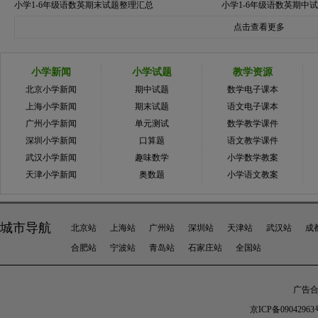
小学1-6年级语数英期末试题整理汇总
小学1-6年级语数英期中
点击查看更多
小学新闻
小学试题
教学资源
北京小学新闻
期中试题
数学电子课本
上海小学新闻
期末试题
语文电子课本
广州小学新闻
单元测试
数学教学课件
深圳小学新闻
口算题
语文教学课件
武汉小学新闻
趣味数学
小学数学教案
天津小学新闻
奥数题
小学语文教案
城市导航
北京站
上海站
广州站
深圳站
天津站
武汉站
成
合肥站
宁波站
青岛站
石家庄站
全国站
广告合作
京ICP备09042963