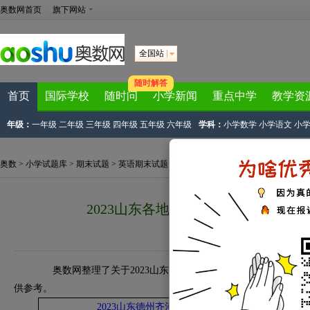
奥数网首页
旗下网站
全国站
随时解答
首页
国际学校
随时问
小学新闻
重点中学
教学资
年级：
一年级
二年级
三年级
四年级
五年级
六年级
学科：
小学数学
小学语文
小
奥数
>
小学试题库
>
期末试题
>
英语期末试题
>
六年级英语期末下册
> 正文
2023山东各地六年级下册英语期末
2023-09-27 11:47:17
奥数网整理了关于2023山东各地六年级下册英语期末试卷汇
供参考。
2023山东德州齐河县六年级下册英语期末试卷（