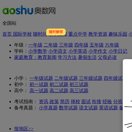
全国站
随时解答
首页
国际学校
随时问
小学新闻
重点中学
教学资源
趣味乐园
年级：
一年级
二年级
三年级
四年级
五年级
六年级
学科：
小学数学
小学语文
小学英语
小学作文
小学日记
家庭教育：
教育新闻
学习方法
暑假生活
父母必读
小学：
一年级试题
二年级试题
三年级试题
四年级试题
初中：
初一试题
初二试题
初三试题
高中：
高一试题
高二试题
高三试题
考试指南：
资讯
政策
简历
择校
面试
衔接
经验
分班考试
备考真题：
小学真题
数学试题
语文试题
英语试题
备考
按地区>>