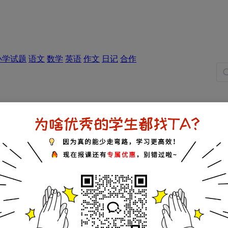
小学试题
语文
数学
英语
作文
日记
合作
五年级试题
六年级试题
名词解释
知识点