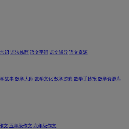
常识
语法修辞
语文字词
语文辅导
语文资源
学故事
数学大师
数学文化
数学游戏
数学手抄报
数学资源库
作文
五年级作文
六年级作文