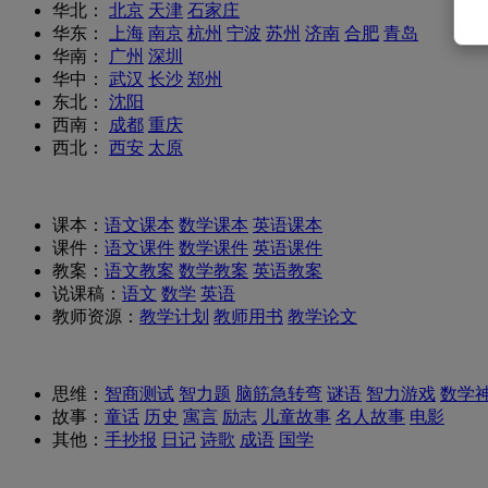
华北：
北京
天津
石家庄
华东：
上海
南京
杭州
宁波
苏州
济南
合肥
青岛
华南：
广州
深圳
华中：
武汉
长沙
郑州
东北：
沈阳
西南：
成都
重庆
西北：
西安
太原
课本：
语文课本
数学课本
英语课本
课件：
语文课件
数学课件
英语课件
教案：
语文教案
数学教案
英语教案
说课稿：
语文
数学
英语
教师资源：
教学计划
教师用书
教学论文
思维：
智商测试
智力题
脑筋急转弯
谜语
智力游戏
数学
故事：
童话
历史
寓言
励志
儿童故事
名人故事
电影
其他：
手抄报
日记
诗歌
成语
国学