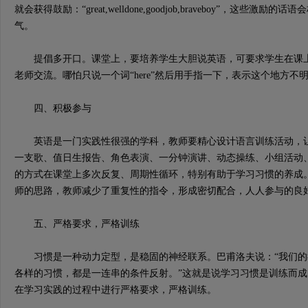
就会获得鼓励：“great,welldone,goodjob,braveboy”，这些
气。
提倡多开口。课堂上，要培养学生大胆说英语，可要求学生在课上
老师交流。哪怕只说一个词“here”然后用手指一下，表示这个地方
四、积极参与
英语是一门实践性很强的学科，教师要精心设计语言训练活动，让
一支歌、值日生报告、角色表演、一分钟演讲、动态操练、小组活动
的方式在课堂上多次反复、周期性循环，特别有助于学习习惯的养成
师的思路，教师减少了重复性的指令，形成密切配合，人人参与的良
五、严格要求，严格训练
习惯是一种动力定型，是稳固的神经联系。巴甫洛夫说：“我们的
各样的习惯，都是一连串的条件反射。”这就是说学习习惯是训练而
在学习实践的过程中进行严格要求，严格训练。