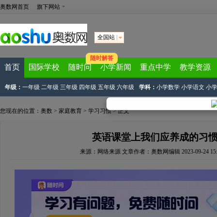
奥数网首页
旗下网站
全国站
随时解答
首页
国际学校
随时问
小学新闻
重点中学
教学资源
年级：
一年级
二年级
三年级
四年级
五年级
六年级
学科：
小学数学
小学语文
小
您现在的位置：
奥数
>
家庭教育
>
学习习惯
> 正文
英语课堂上我们应养成的习
来源：
网络来源
文章作者：奥数网编辑
2023-09-24 15