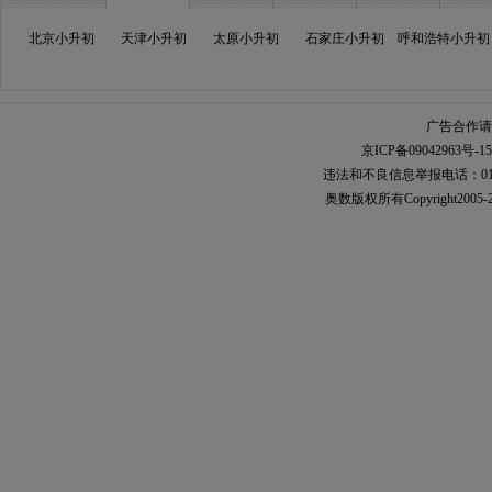
北京小升初
天津小升初
太原小升初
石家庄小升初
呼和浩特小升初
广告合作请加
京ICP备09042963号-15
违法和不良信息举报电话：010-567
奥数
版权所有Copyright2005-2021