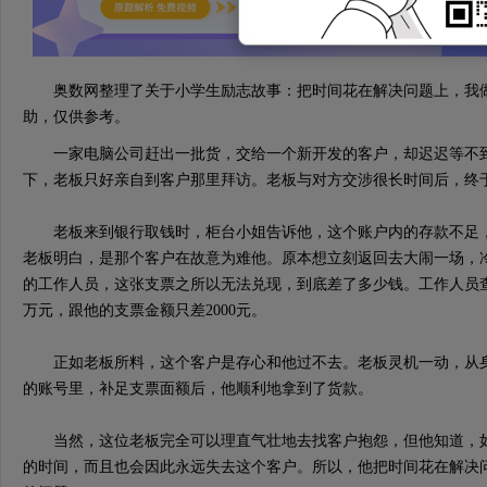
奥数网整理了关于小学生励志故事：把时间花在解决问题上，我做
助，仅供参考。
一家电脑公司赶出一批货，交给一个新开发的客户，却迟迟等不到
下，老板只好亲自到客户那里拜访。老板与对方交涉很长时间后，终
老板来到银行取钱时，柜台小姐告诉他，这个账户内的存款不足，
老板明白，是那个客户在故意为难他。原本想立刻返回去大闹一场，
的工作人员，这张支票之所以无法兑现，到底差了多少钱。工作人员查
万元，跟他的支票金额只差2000元。
正如老板所料，这个客户是存心和他过不去。老板灵机一动，从身上
的账号里，补足支票面额后，他顺利地拿到了货款。
当然，这位老板完全可以理直气壮地去找客户抱怨，但他知道，如
的时间，而且也会因此永远失去这个客户。所以，他把时间花在解决