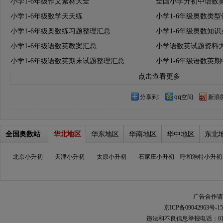
小学1-6年级作文素材大全
全国小学升初中语数
小学1-6年级数学天天练
小学1-6年级奥数类
小学1-6年级奥数练习题整理汇总
小学1-6年级奥数知
小学1-6年级语数英教案汇总
小学语数英试题资料
小学1-6年级语数英期末试题整理汇总
小学1-6年级语数英
点击查看更多
分享到:
qq空间
新浪
全国奥数站
华北地区
华东地区
华南地区
华中地区
东北
北京小升初
天津小升初
太原小升初
石家庄小升初
呼和浩特小升初
广告合作请加
京ICP备09042963号-15
违法和不良信息举报电话：010-567