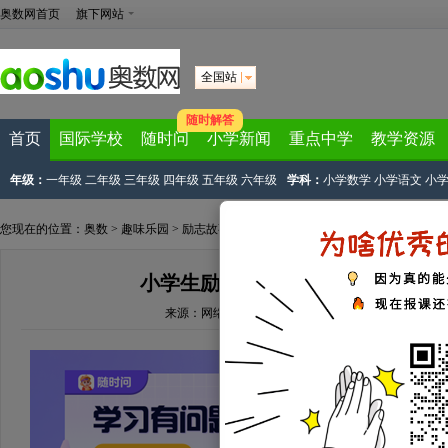
奥数网首页
旗下网站
全国站
随时解答
首页
国际学校
随时问
小学新闻
重点中学
教学资源
年级：
一年级
二年级
三年级
四年级
五年级
六年级
学科：
小学数学
小学语文
小
您现在的位置：
奥数
>
趣味乐园
>
励志故事
> 正文
小学生励志故事：把时间花在解决
来源：
网络来源
文章作者：奥数网编辑
2023-09-15 11