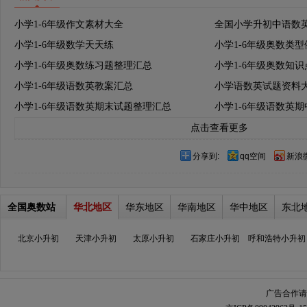
小学1-6年级作文素材大全
全国小学升初中语数
小学1-6年级数学天天练
小学1-6年级奥数类
小学1-6年级奥数练习题整理汇总
小学1-6年级奥数知
小学1-6年级语数英教案汇总
小学语数英试题资料
小学1-6年级语数英期末试题整理汇总
小学1-6年级语数英
点击查看更多
分享到:
qq空间
新浪
全国奥数站
华北地区
华东地区
华南地区
华中地区
东北
北京小升初
天津小升初
太原小升初
石家庄小升初
呼和浩特小升初
广告合作请加