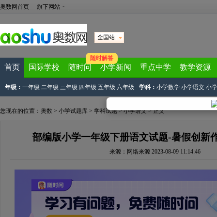
奥数网首页
旗下网站
全国站
随时解答
首页
国际学校
随时问
小学新闻
重点中学
教学资源
年级：
一年级
二年级
三年级
四年级
五年级
六年级
学科：
小学数学
小学语文
小
您现在的位置：
奥数
>
小学试题库
>
学科试题
>
小学语文
> 正文
部编版小学一年级下册语文试题-暑假创新
来源：
网络来源
2023-08-09 11:14:46