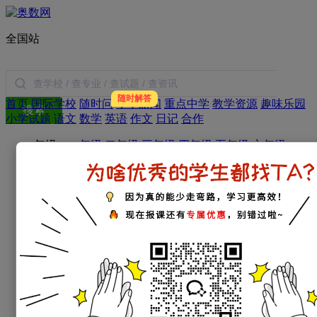
全国站
随时解答
首页
国际学校
随时问
小学新闻
重点中学
教学资源
趣味乐园
搜索
小学试题
语文
数学
英语
作文
日记
合作
年级：
一年级
二年级
三年级
四年级
五年级
六年级
学科：
小学数学
小学语文
小学英语
小学作文
小学日记
家庭教育：
教育新闻
学习方法
暑假生活
父母必读
小学：
一年级试题
二年级试题
三年级试题
四年级试题
五年级试题
六年级试题
初中：
初一试题
初二试题
初三试题
高中：
高一试题
高二试题
高三试题
考试指南：
资讯
政策
简历
择校
面试
衔接
经验
分班考
试
名词解释