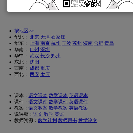
备考真题：
小学真题
数学试题
语文试题
英语试题
备考
知识点
按地区>>
华北：
北京
天津
石家庄
华东：
上海
南京
杭州
宁波
苏州
济南
合肥
青岛
华南：
广州
深圳
华中：
武汉
长沙
郑州
东北：
沈阳
西南：
成都
重庆
西北：
西安
太原
课本：
语文课本
数学课本
英语课本
课件：
语文课件
数学课件
英语课件
教案：
语文教案
数学教案
英语教案
说课稿：
语文
数学
英语
教师资源：
教学计划
教师用书
教学论文