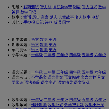
思维：
智商测试
智力题
脑筋急转弯
谜语
智力游戏
数学
神探
数学日记
故事：
童话
历史
寓言
励志
儿童故事
名人故事
电影
其他：
手抄报
日记
诗歌
成语
国学
期中试题：
语文
数学
英语
期末试题：
语文
数学
英语
单元测试：
语文
数学
英语
小学试题：
一年级
二年级
三年级
四年级
五年级
六年级
语文试题：
一年级
二年级
三年级
四年级
五年级
六年级
语文考点：
小学课文
语文作文
语文阅读
文言文翻译
文
学常识
语法修辞
语文字词
语文辅导
语文资源
数学试题：
一年级
二年级
三年级
四年级
五年级
六年级
数学乐园：
趣味数学
数学公式
数学智力题
数学小神探