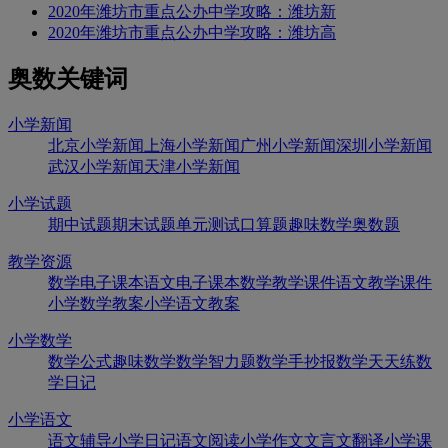
2020年潍坊市重点公办中学攻略：潍坊新
2020年潍坊市重点公办中学攻略：潍坊高
奥数关键词
小学新闻
北京小学新闻
上海小学新闻
广州小学新闻
深圳小学新闻
武汉小学新闻
天津小学新闻
小学试题
期中试题
期末试题
单元测试
口算题
趣味数学
奥数题
教学资源
数学电子课本
语文电子课本
数学教学课件
语文教学课件
小学数学教案
小学语文教案
小学数学
数学公式
趣味数学
数学智力题
数学手抄报
数学天天练
数
学日记
小学语文
语文辅导
小学日记
语文阅读
小学作文
文言文翻译
小学课