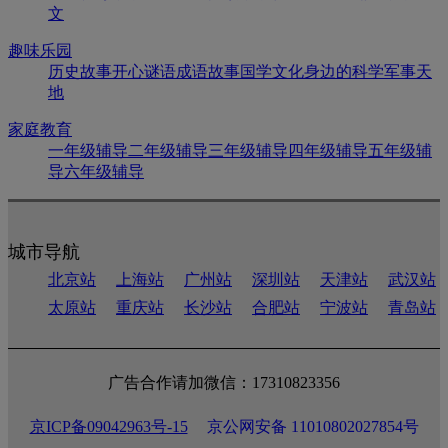
文
趣味乐园
历史故事
开心谜语
成语故事
国学文化
身边的科学
军事天
地
家庭教育
一年级辅导
二年级辅导
三年级辅导
四年级辅导
五年级辅
导
六年级辅导
城市导航
北京站
上海站
广州站
深圳站
天津站
武汉站
太原站
重庆站
长沙站
合肥站
宁波站
青岛站
广告合作请加微信：17310823356
京ICP备09042963号-15
京公网安备 11010802027854号