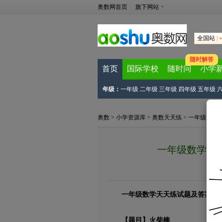
奥数网首页
旗下网站
全国站
随时解答
首页
国际学校
随时问
小学
年级：
一年级
二年级
三年级
四年级
五年级
奥数
>
小学资源库
>
奥数天天练
>
一年级奥数
一年级数学天天练
一年级数学天天练试题及答案
【题目】火柴棒