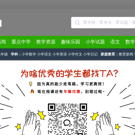
新闻
重点中学
教学资源
趣味乐园
小学试题
语文
数学
六年级
学科：
小学数学
小学语文
小学英语
小学作文
小学日记
家庭教育：
教育新闻
天天练
>
文章列表
> 正文
试题及答案2023.7.29（火柴棒）
2023-06-12 09:44:06
下载试卷