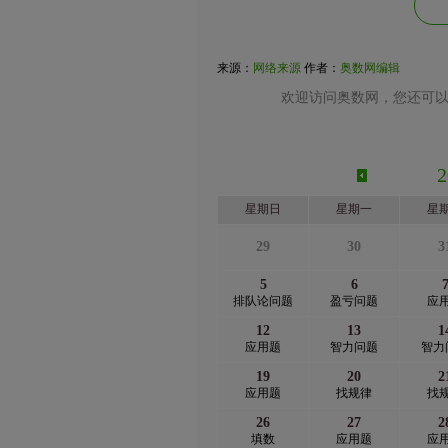
来源：
网络来源
作者：
奥数网编辑
欢迎访问奥数网，您还可以
星期日
星期一
星
29
30
3
5
6
排队论问题
盈亏问题
应
12
13
1
应用题
智力问题
智力
19
20
2
应用题
找规律
找
26
27
2
填数
应用题
应