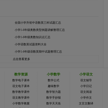
全国小学升初中语数英三科试题汇总
小学1-6年级奥数类型例题讲解整理汇总
小学1-6年级奥数知识点汇总
小学语数英试题资料大全
小学1-6年级语数英期中试题整理汇总
点击查看更多
教学资源
小学数学
小学语文
数学电子课本
数学公式
语文辅导
语文电子课本
趣味数学
小学日记
数学教学课件
数学智力题
语文阅读
语文教学课件
数学手抄报
小学作文
小学数学教案
数学天天练
文言文翻译