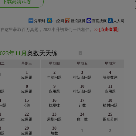
下载高清试卷
分享到:
qq空间
新浪微博
百度搜藏
人人网
在这里获取百万真题，2023小升初我们一路相伴。
>>
[点击查看]
2023年11月
奥数天天练
期二
星期三
星期四
星期五
星期六
1
2
3
4
1
应用题
年龄问题
排队论问题
等差数列
7
8
9
10
11
用题
应用题
应用题
排队论问题
应用题
4
15
16
17
18
问题
巧算
找规律
计数
植树问题
1
22
23
24
25
规律
应用题
周期问题
数一数
图形分割
8
29
30
1
2
用题
应用题
填数