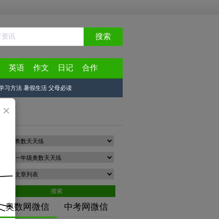
搜索
英语
作文
日记
合作
学习方法
暑假生活
父母必读
×
分类
专题
类型
搜索
奥数网微信
中考网微信