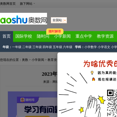
奥数网首页
旗下网站
全国站
随时解答
首页
国际学校
随时问
小学新闻
重点中学
教学资源
年级：
一年级
二年级
三年级
四年级
五年级
六年级
学科：
小学数学
小学语文
小
您现在的位置：
奥数
>
小学新闻
>
教育资讯
> 正文
2023年山东威海中小学暑假放假
来源：
网络来源
文章作者：奥数网编辑
2023-05-19 09