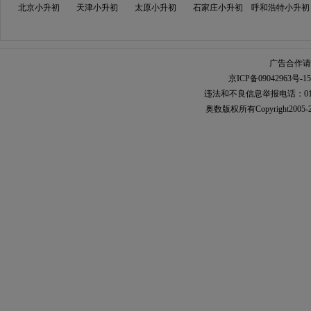
北京小升初
天津小升初
太原小升初
石家庄小升初
呼和浩特小升初
广告合作请加
京ICP备09042963号-15
违法和不良信息举报电话：010-567
奥数
版权所有Copyright2005-2021