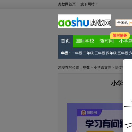
奥数网首页
旗下网站
全国站
随时解答
首页
国际学校
随时问
小学
年级：
一年级
二年级
三年级
四年级
五年级
您现在的位置：
奥数
>
小学语文网
>
语文辅导
小学语
来源