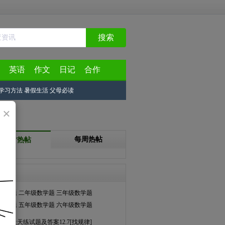
搜索
英语
作文
日记
合作
学习方法
暑假生活
父母必读
×
每周热帖
24小时热帖
天天练
数学题
二年级数学题
三年级数学题
数学题
五年级数学题
六年级数学题
数学天天练试题及答案12.7[找规律]