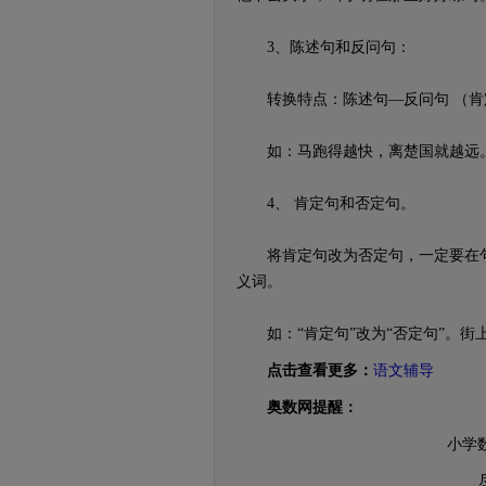
3、陈述句和反问句：
转换特点：陈述句—反问句 （肯
如：马跑得越快，离楚国就越远。
4、 肯定句和否定句。
将肯定句改为否定句，一定要在句子中
义词。
如：“肯定句”改为“否定句”。街
点击查看更多：
语文辅导
奥数网提醒：
小学