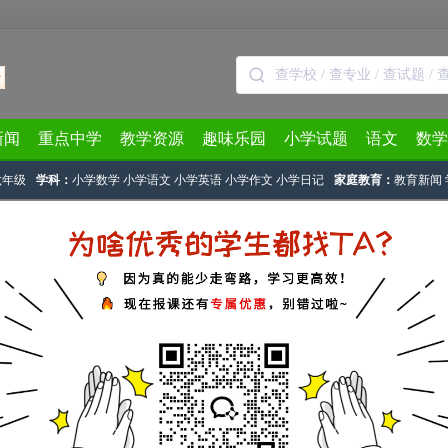
新闻
重点中学
教学资源
趣味乐园
小学试题
语文
数学
六年级
学科：
小学数学
小学语文
小学英语
小学作文
小学日记
家庭教育：
教育新闻
> 正文
文基础知识点：变换句式
：
奥数网整理
2022-12-19 11:38:39
数学
一年级
四年级
二年级