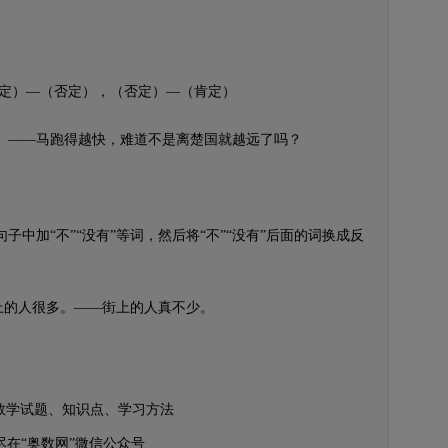
定）—（否定），（否定）—（肯定）
——马跑得越快，难道不是离楚国就越远了吗？
加“不”“没有”等词，然后将“不”“没有”后面的词换成反
上的人很多。——街上的人真不少。
数学试题、知识点、学习方法
尽在“奥数网”微信公众号