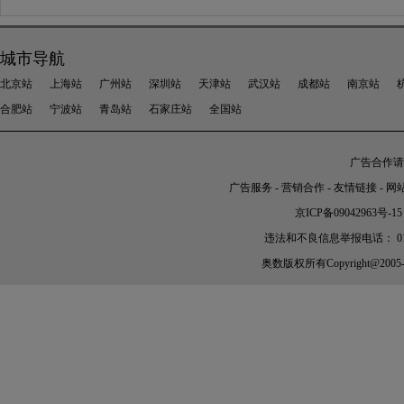
城市导航
北京站
上海站
广州站
深圳站
天津站
武汉站
成都站
南京站
合肥站
宁波站
青岛站
石家庄站
全国站
广告合作请加
广告服务
-
营销合作
-
友情链接
-
网
京ICP备09042963号-15
违法和不良信息举报电话： 010-56
奥数
版权所有Copyright@2005-202