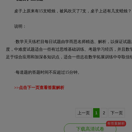
桌子上原来有15支蜡烛，被风吹灭了7支，桌子上还有几支蜡烛？
说明：
·数学天天练栏目每日试题由学而思名师精选、解析，以保证试题
度，中难度试题适合一些有过思维基础训练、考题学习经历，并且数
足于综合应用和加深各知识点，适合一些志在数学拓展训练中夺取佳
·每道题的答题时间不应超过15分钟。
>>点击下一页查看答案解析
上一页
1
2
下一页
有答案解析
下载高清试卷