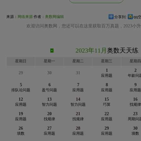
来源：
网络来源
作者：
奥数网编辑
分享到:
qq
欢迎访问奥数网，您还可以在这里获取百万真题，2023小
2023年11月
奥数天天练
星期日
星期一
星期二
星期三
星期四
1
2
29
30
31
应用题
年龄问
5
6
7
8
9
排队论问题
盈亏问题
应用题
应用题
应用题
12
13
14
15
16
应用题
智力问题
智力问题
巧算
找规律
19
20
21
22
23
应用题
找规律
找规律
应用题
周期问
26
27
28
29
30
填数
应用题
应用题
应用题
填数