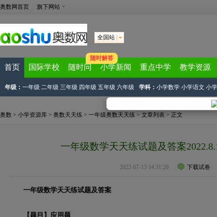
奥数网首页
旗下网站
全国站
随时解答
首页
国际学校
随时问
小学新闻
重点中学
教学资源
年级：
一年级
二年级
三年级
四年级
五年级
六年级
学科：
小学数学
小学语文
小
奥数
>
小学资源库
>
奥数天天练
>
一年级奥数天天练
>
文章列表
> 正文
一年级数学天天练试题及答案2022.8
2022-07-13 14:31:20
下载试卷
一年级数学天天练试题及答案
【题目】应用题