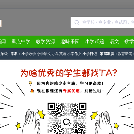
新闻
重点中学
教学资源
趣味乐园
小学试题
语文
数学
六年级
学科：
小学数学
小学语文
小学英语
小学作文
小学日记
家庭教育：
教育新闻
正文
生趣味谜语（三十一）
文章作者：奥数网编辑
2022-05-30 16:14:41
小
小
小
小
小
小