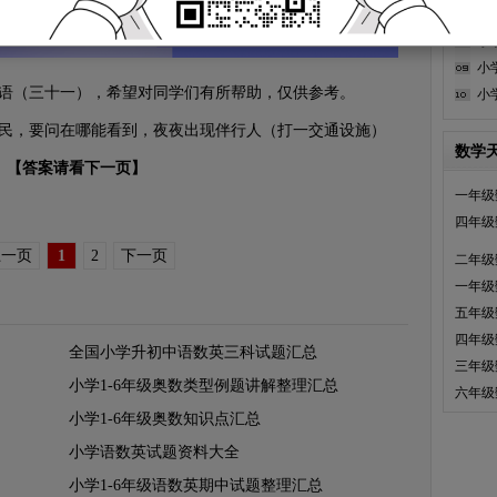
小
小
小
（三十一），希望对同学们有所帮助，仅供参考。
小
，要问在哪能看到，夜夜出现伴行人（打一交通设施）
数学
【答案请看下一页】
一年级
四年级
上一页
1
2
下一页
二年级
一年级
五年级
四年级
全国小学升初中语数英三科试题汇总
三年级
小学1-6年级奥数类型例题讲解整理汇总
六年级
小学1-6年级奥数知识点汇总
小学语数英试题资料大全
小学1-6年级语数英期中试题整理汇总