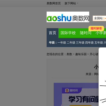
奥数网首页
旗下网站
全国站
随时解答
首页
国际学校
随时问
小学
年级：
一年级
二年级
三年级
四年级
五年级
您现在的位置：
奥数
>
趣味乐园
>
开心谜语
> 
小学
来源：
网络来源