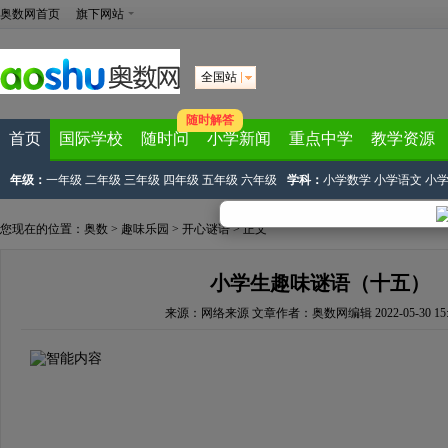
奥数网首页
旗下网站
全国站
随时解答
首页
国际学校
随时问
小学新闻
重点中学
教学资源
年级：
一年级
二年级
三年级
四年级
五年级
六年级
学科：
小学数学
小学语文
小
您现在的位置：
奥数
>
趣味乐园
>
开心谜语
> 正文
小学生趣味谜语（十五）
来源：
网络来源
文章作者：奥数网编辑
2022-05-30 15