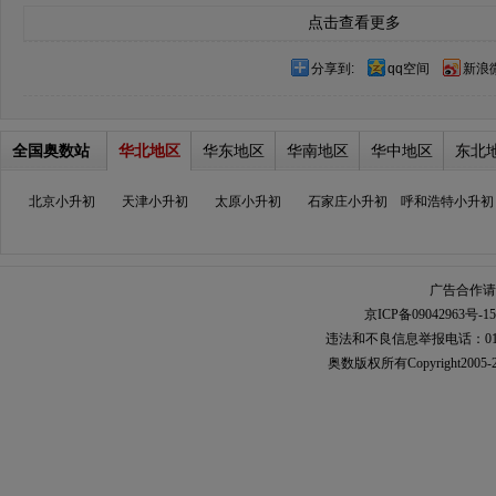
点击查看更多
分享到:
qq空间
新浪
全国奥数站
华北地区
华东地区
华南地区
华中地区
东北
北京小升初
天津小升初
太原小升初
石家庄小升初
呼和浩特小升初
广告合作请加
京ICP备09042963号-15
违法和不良信息举报电话：010-567
奥数
版权所有Copyright2005-2021